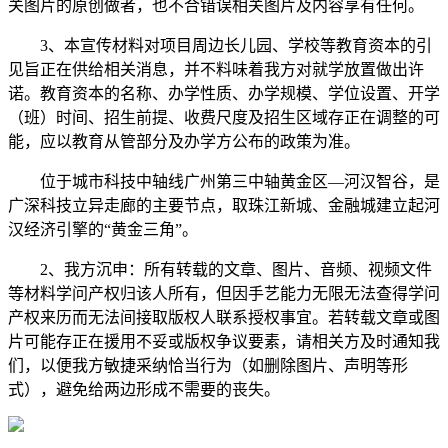
关图片的原创做者，也不合错误相关图片及内容享有任何。
3、本宣传材料对项目周边长儿园、学校等教育资本的引
见旨正在供给相关消息，并不料味着我方对就学放置做出许
诺。教育资本的名称、办学性质、办学规模、学位设置、开学
（班）时间、招生前提、收费尺度及招生区域存正在调整的可
能，应以教育从管部分及办学方公布的政策为准。
位于城市科技中轴线广州第三中轴黄金区—河汉智谷，是
广深科技立异走廊的主要节点，取珠江新城、金融城建立起河
汉经济引擎的“黄金三角”。
2、我方沉申：所有转载的文章、图片、音频、视频文件
等材料学问产权归该人所有，但因手艺能力无限无法查得学问
产权来历而无法间接取版权人联系授权事宜。若转载文章或图
片可能存正在援用不妥或版权争议要素，请相关方及时通知我
们，以便我方敏捷采纳恰当行为（如删除图片、声明等形
式），避免给两边形成不需要的丧失。