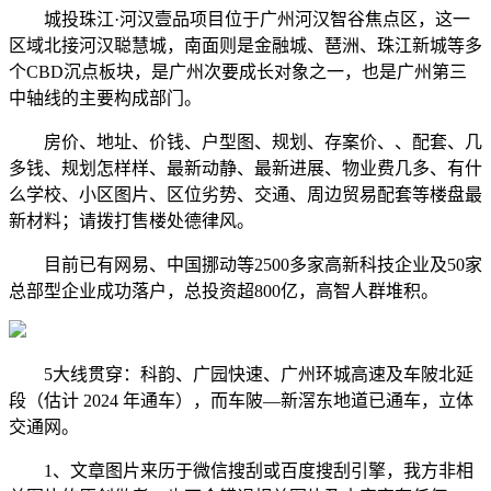
城投珠江·河汉壹品项目位于广州河汉智谷焦点区，这一
区域北接河汉聪慧城，南面则是金融城、琶洲、珠江新城等多
个CBD沉点板块，是广州次要成长对象之一，也是广州第三
中轴线的主要构成部门。
房价、地址、价钱、户型图、规划、存案价、、配套、几
多钱、规划怎样样、最新动静、最新进展、物业费几多、有什
么学校、小区图片、区位劣势、交通、周边贸易配套等楼盘最
新材料；请拨打售楼处德律风。
目前已有网易、中国挪动等2500多家高新科技企业及50家
总部型企业成功落户，总投资超800亿，高智人群堆积。
5大线贯穿：科韵、广园快速、广州环城高速及车陂北延
段（估计 2024 年通车），而车陂—新滘东地道已通车，立体
交通网。
1、文章图片来历于微信搜刮或百度搜刮引擎，我方非相