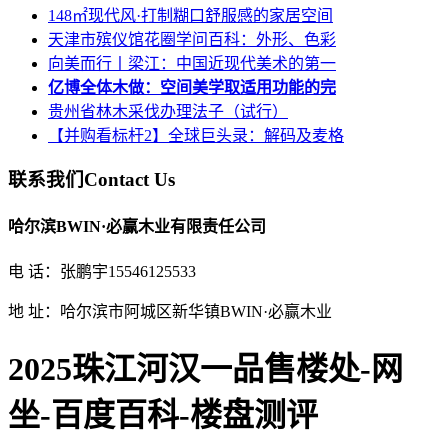
148㎡现代风·打制糊口舒服感的家居空间
天津市殡仪馆花圈学问百科：外形、色彩
向美而行丨梁江：中国近现代美术的第一
亿博全体木做：空间美学取适用功能的完
贵州省林木采伐办理法子（试行）
【并购看标杆2】全球巨头录：解码及麦格
联系我们
Contact Us
哈尔滨BWIN·必赢木业有限责任公司
电 话：张鹏宇15546125533
地 址：哈尔滨市阿城区新华镇BWIN·必赢木业
2025珠江河汉一品售楼处-网
坐-百度百科-楼盘测评