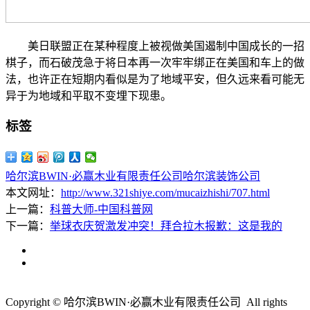
美日联盟正在某种程度上被视做美国遏制中国成长的一招
棋子，而石破茂急于将日本再一次牢牢绑正在美国和车上的做
法，也许正在短期内看似是为了地域平安，但久远来看可能无
异于为地域和平取不变埋下现患。
标签
哈尔滨BWIN·必赢木业有限责任公司
哈尔滨装饰公司
本文网址：
http://www.321shiye.com/mucaizhishi/707.html
上一篇：
科普大师-中国科普网
下一篇：
举球衣庆贺激发冲突！拜合拉木报歉：这是我的
Copyright © 哈尔滨BWIN·必赢木业有限责任公司 All rights