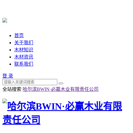
首页
关于我们
木材知识
木材资讯
联系我们
登 录
全站搜索
哈尔滨BWIN·必赢木业有限责任公司