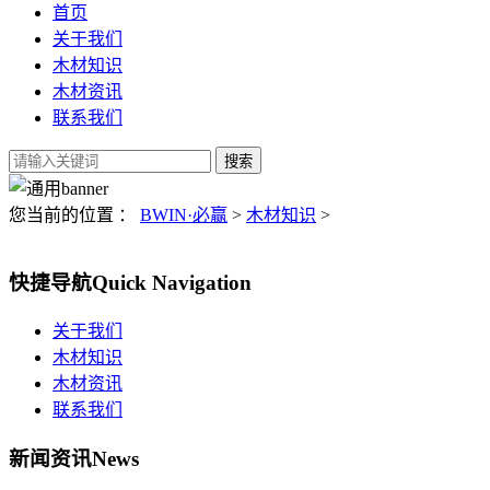
首页
关于我们
木材知识
木材资讯
联系我们
您当前的位置 ：
BWIN·必赢
>
木材知识
>
快捷导航
Quick Navigation
关于我们
木材知识
木材资讯
联系我们
新闻资讯
News