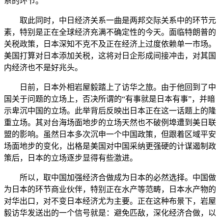
系的环节。
取此同时，中日经济关系一曲是两邦交际关系中的环节元
素，特别是正在全球经济充满不确定性的今天。面临特朗普的
关税政策，日本深知不克不及正在经济上过度依赖单一市场。
美国打算对日本添加关税，这将对日企形成间接冲击，对其国
内经济也不是好兆头。
日前，日本外相岩屋毅踏上了访华之旅。由于他回到了中
国关于问题的立场上，否决所谓的“有事就是日本有事”，并暗
示卑沉中国的立场。此举背后反映出日本正在这一话题上的隆
重立场。其对台海场面地步的立场天然也不破例埠遭到美日联
盟的影响。虽然日本多次沉申一个中国政策，但跟着区域平安
场面地步的变化，出格是美国对中国采纳更强硬的计谋遏制政
策后，日本的立场逐步显得有些激进。
所以，取中国加强经济合做成为日本的必然选择。中国做
为日本的环节商业伙伴，特别正在水产等范畴，日本水产物的
对华出口，对不变日本经济尤为主要。正在这种布景下，岩屋
毅访华发送出的一个信号就是：避免匹敌，深化经济合做，以