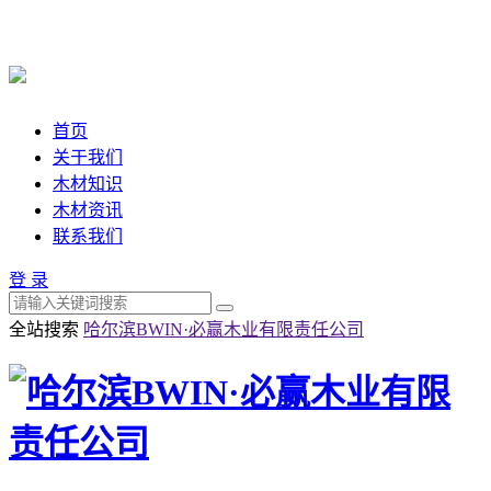
首页
关于我们
木材知识
木材资讯
联系我们
登 录
全站搜索
哈尔滨BWIN·必赢木业有限责任公司