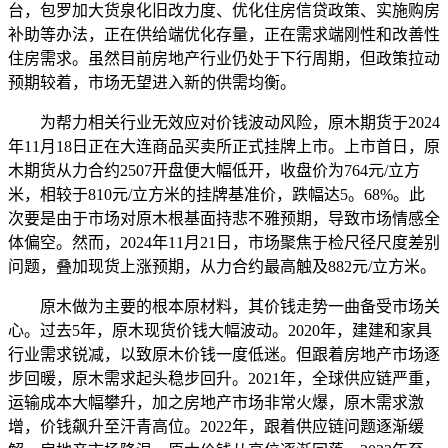
台，包罗加大货泉化旧改力度、优化住房信贷政策、实施购房
补助等办法，正在供给端优化存量，正在需求端刚性和改善性
住房需求。虽然目前房地产行业仍处于下行周期，但政策拉动
预期较着，市场无望进入新的供需均衡。
为帮力相关行业无效应对价钱波动风险，原木期货于2024
年11月18日正在大连商品买卖所正式挂牌上市。上市首日，原
木期货从力合约2507开盘便大幅低开，收盘价为764元/立方
米，相较于810元/立方米的挂牌基准价，跌幅达5。68%。此
次要是由于市场对原木根基面持悲不雅预期，导致市场情感全
体偏空。然而，2024年11月21日，市场聚焦于检尺径尺度差别
问题，叠加现货上涨预期，从力合约最高触及882元/立方米。
原木做为主要的根本原材料，其价钱走势一曲备受市场关
心。过去5年，原木现货价钱大幅波动。2020年，建建和家具
行业需求锐减，以致原木价钱一度低迷。但跟着房地产市场逐
步回暖，原木需求起头稳步回升。2021年，全球供应链严重，
运输成本大幅攀升，加之房地产市场非常火爆，原木需求激
增，价钱飙升至汗青高位。2022年，跟着供应链问题逐渐缓