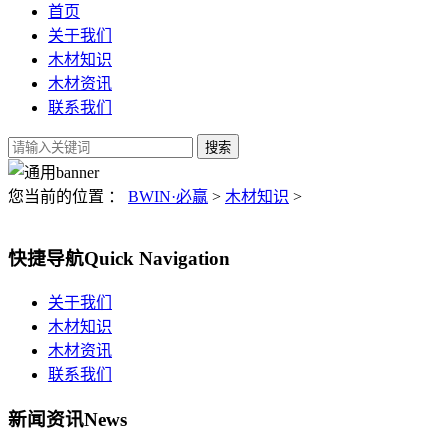
首页
关于我们
木材知识
木材资讯
联系我们
您当前的位置 ：
BWIN·必赢
>
木材知识
>
快捷导航
Quick Navigation
关于我们
木材知识
木材资讯
联系我们
新闻资讯
News