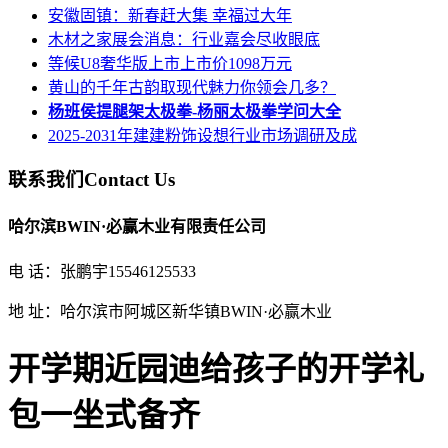
安徽固镇：新春赶大集 幸福过大年
木材之家展会消息：行业嘉会尽收眼底
等候U8奢华版上市上市价1098万元
黄山的千年古韵取现代魅力你领会几多？
杨班侯提腿架太极拳-杨丽太极拳学问大全
2025-2031年建建粉饰设想行业市场调研及成
联系我们
Contact Us
哈尔滨BWIN·必赢木业有限责任公司
电 话：张鹏宇15546125533
地 址：哈尔滨市阿城区新华镇BWIN·必赢木业
开学期近园迪给孩子的开学礼
包一坐式备齐