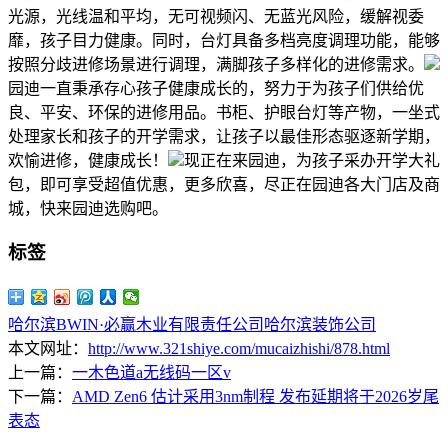
光源，光线温和平均，无可视频闪、无蓝光风险，缓解视委
靡，孩子目力健康。同时，台灯具备多档亮度调理功能，能够
按照分歧进修场景进行调理，满脚孩子多样化的进修需求。
园迪一直秉承存心孩子健康成长的，努力于为孩子们供给优
良、平安、环保的进修用品。书柜、护眼台灯等产物，一坐式
处理家长和孩子的开学需求，让孩子以最佳形态驱逐新学期，
欢愉进修，健康成长！
现正在来园迪，为孩子采办开学大礼
包，即可享受超值优惠，更多欣喜，尽正在园迪各大门店及商
城，快来园迪选购吧。
标签
哈尔滨BWIN·必赢木业有限责任公司
哈尔滨装饰公司
本文网址：
http://www.321shiye.com/mucaizhishi/878.html
上一篇：
一木色道a无线码一区v
下一篇：
AMD Zen6 估计采用3nm制程 发布延期将于2026岁尾
表态