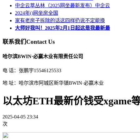
中企云萃丛林（2025网坐最新发布）中企云
2024年()网坐房全国
家有老房子拆除的话这四样扔说不定能换
大师好我叫！2025年2月1日起这是我最新最
联系我们
Contact Us
哈尔滨BWIN·必赢木业有限责任公司
电 话：张鹏宇15546125533
地 址：哈尔滨市阿城区新华镇BWIN·必赢木业
以太坊ETH最新价钱受xgam
2025-04-05 23:34
次