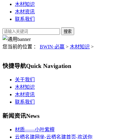
木材知识
木材资讯
联系我们
您当前的位置 ：
BWIN·必赢
>
木材知识
>
快捷导航
Quick Navigation
关于我们
木材知识
木材资讯
联系我们
新闻资讯
News
材质——小叶紫檀
云栖名建网坐-云栖名建首页-欢送你