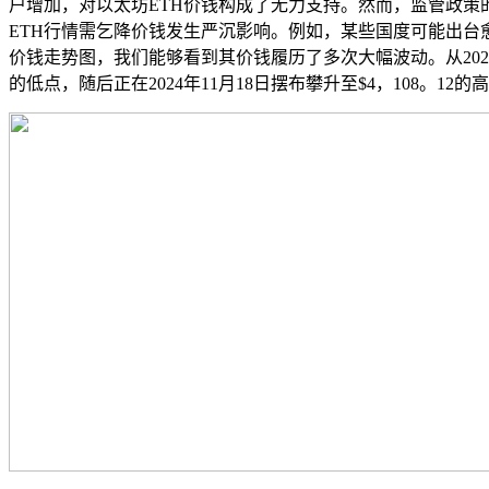
户增加，对以太坊ETH价钱构成了无力支持。然而，监管政策
ETH行情需乞降价钱发生严沉影响。例如，某些国度可能出台
价钱走势图，我们能够看到其价钱履历了多次大幅波动。从2024年
的低点，随后正在2024年11月18日摆布攀升至$4，108。12