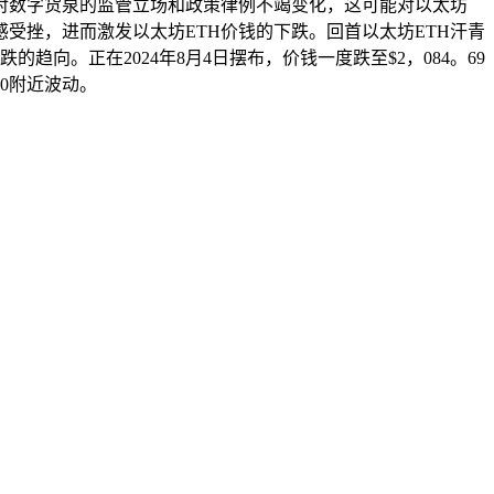
球对数字货泉的监管立场和政策律例不竭变化，这可能对以太坊
受挫，进而激发以太坊ETH价钱的下跌。回首以太坊ETH汗青
趋向。正在2024年8月4日摆布，价钱一度跌至$2，084。69
50附近波动。