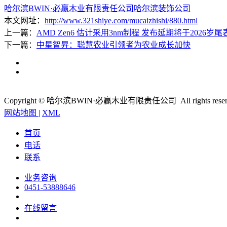
哈尔滨BWIN·必赢木业有限责任公司
哈尔滨装饰公司
本文网址：
http://www.321shiye.com/mucaizhishi/880.html
上一篇：
AMD Zen6 估计采用3nm制程 发布延期将于2026岁尾
下一篇：
中星智昇：聪慧农业引领者为农业成长加快
Copyright © 哈尔滨BWIN·必赢木业有限责任公司 All rights reser
网站地图
|
XML
首页
电话
联系
业务咨询
0451-53888646
在线留言