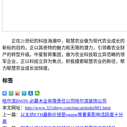
正在21世纪的科技海潮中，聪慧农业做为现代农业成长的
新标的目的，正以其奇特的魅力和无限的潜力，引领着农业财
产的转型升级。中星智昇集团，做为农业科技取立异范畴的领
军企业，正以科技立异为焦点，积极摸索聪慧农业的新径，帮
力聪慧农业成长加快度。
标签
哈尔滨BWIN·必赢木业有限责任公司
哈尔滨装饰公司
本文网址：
http://www.321shiye.com/mucaizhishi/881.html
上一篇：
以太坊ETH最新价钱受xgame等要素影响活跃度十分
高