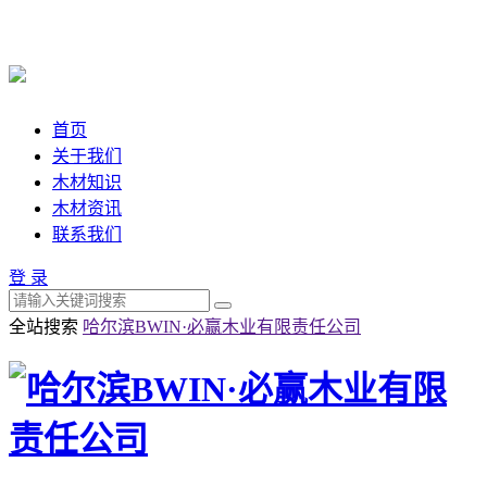
首页
关于我们
木材知识
木材资讯
联系我们
登 录
全站搜索
哈尔滨BWIN·必赢木业有限责任公司