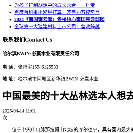
为孩子打制胡想中的成长六合——丹麦
百度百科推出繁星打算：笼盖10万权势巨
2024『南国雍云邸』售楼核心南国雍云邸网
全球第一大建建材料上市公司：营收跨越
联系我们
Contact Us
哈尔滨BWIN·必赢木业有限责任公司
电 话：张鹏宇15546125533
地 址：哈尔滨市阿城区新华镇BWIN·必赢木业
中国最美的十大丛林选本人想
2025-04-14 11:01
次
位于中天山山脉那拉提山北坡的库尔德宁，具有国内最大的原