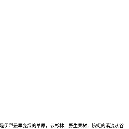
是伊犁最早变绿的草原，云杉林，野生果树，蜿蜒的溪流从谷