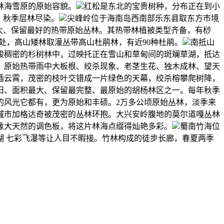
林海雪原的原始容貌。
红松是东北的宝贵树种，分布正在到小
，秋季层林尽染。
尖峰岭位于海南岛西南部乐东县取东方市境
大、保留最好的热带原始丛林。其热带林植被类型齐备，有桫
0米处，高山矮林取灌丛带高山杜鹃林，有近90种杜鹃。
南抵山
高峻稠密的杉树林中，过映托正在雪山和草甸间的斑斓草湖，抵达
，原始热带雨中大板根、绞杀现象、老茎生花、独木成林、望天
插云霄，茂密的枝叶交错成一片绿色的天幕，绞杀榕攀爬树降，
旧、面积最大、保留最完整、最原始的胡杨林区之一。每年秋季
的风光它都有，更为原始和丰硕。2万多公顷原始丛林，淡季来
城市加格达奇被茂密的丛林环抱。大兴安岭腹地的莫尔道嘎丛林
像大天然的调色板，将这片林海点缀得灿艳多彩。
蜀南竹海位
 七彩飞瀑等让人目不暇接。竹林构成的徒步长廊，春夏两季