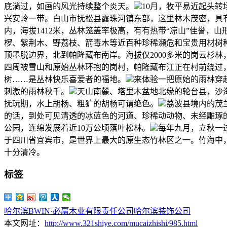
底淌过，如画的风光持续整个炎天。
10月，牧平易近起头
兴安岭一带。白山市抚松县露珠河镇东部，这里林木茂密，具
内，海拔1412米，丛林笼盖率极高，有有热带“凉山”佳誉，
椤、紫荆木、野荔枝、箭毒木等近百种珍稀濒危和宝贵用材树
顶墨脱边界，北到帕隆藏布南岸。海拔仅2000多米的岗云杉
四周被雪山和原始丛林环抱的岗村，帕隆藏布江正在村前绕过
树……是丛林快乐喜爱者的福地。
来体验一把原始的雨林穿
刺激的雨林秋千。
天山南麓、塔里木盆地北缘的轮台县，沙
抚玩期，水上胡杨、粗犷的胡杨可谓绝色。
荔波县境内的茂
的话，到处可见清透的冰蓝色的河道、珍稀动动物、未经雕琢
公园，连绵发展着近10万公顷落叶松林。
每年九月，立秋一
于四川省宜宾市，是世界上最大的原生态竹林区之一。竹海中
十分清冷。
标签
哈尔滨BWIN·必赢木业有限责任公司
哈尔滨装饰公司
本文网址：
http://www.321shiye.com/mucaizhishi/985.html