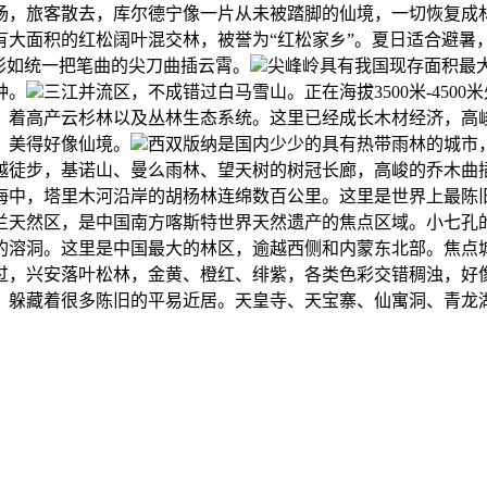
转场，旅客散去，库尔德宁像一片从未被踏脚的仙境，一切恢复成
有大面积的红松阔叶混交林，被誉为“红松家乡”。夏日适合避暑
山形如统一把笔曲的尖刀曲插云霄。
尖峰岭具有我国现存面积最
种。
三江并流区，不成错过白马雪山。正在海拔3500米-450
林，着高产云杉林以及丛林生态系统。这里已经成长木材经济，
，美得好像仙境。
西双版纳是国内少少的具有热带雨林的城市
越徒步，基诺山、曼么雨林、望天树的树冠长廊，高峻的乔木曲
海中，塔里木河沿岸的胡杨林连绵数百公里。这里是世界上最陈
兰天然区，是中国南方喀斯特世界天然遗产的焦点区域。小七孔
的溶洞。这里是中国最大的林区，逾越西侧和内蒙东北部。焦点
过，兴安落叶松林，金黄、橙红、绯紫，各类色彩交错稠浊，好
，躲藏着很多陈旧的平易近居。天皇寺、天宝寨、仙寓洞、青龙湖