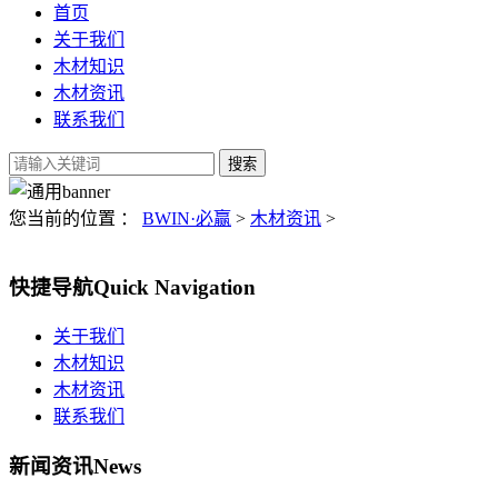
首页
关于我们
木材知识
木材资讯
联系我们
您当前的位置 ：
BWIN·必赢
>
木材资讯
>
快捷导航
Quick Navigation
关于我们
木材知识
木材资讯
联系我们
新闻资讯
News