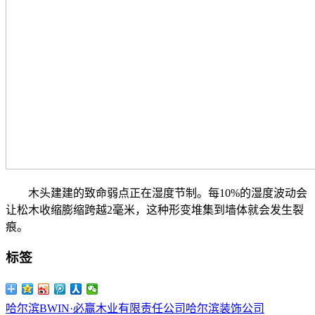
木头建建的致命弱点正在湿度节制。每10%的湿度波动会
让松木收缩膨缩跨越2毫米，这种形变堆集到墙体就会发生裂
痕。
标签
哈尔滨BWIN·必赢木业有限责任公司
哈尔滨装饰公司