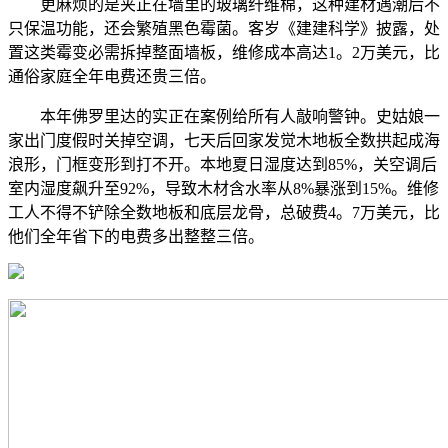
更麻烦的是夹正在墙里的玻璃纤维棉，这种建材遇潮后不
只保温功能，还会繁殖黑色霉菌。客岁《建建科学》披露，处
置这类霉变必需拆掉整面墙板，维修成本高达1。2万美元，比
通俗家庭全年电费还贵三倍。
本年佛罗里达的实正在案例给所有人敲响警钟。史姑娘一
家出门度假时关掉空调，七天后回家发觉木地板全数拱起成海
浪形，门框变形到打不开。本地夏日湿度达到85%，关空调后
室内湿度飙升至92%，导致木材含水率从8%暴涨到15%。维修
工人不得不铲除全数地板和底层龙骨，总破费4。7万美元，比
他们全年省下的电费多出整整三倍。