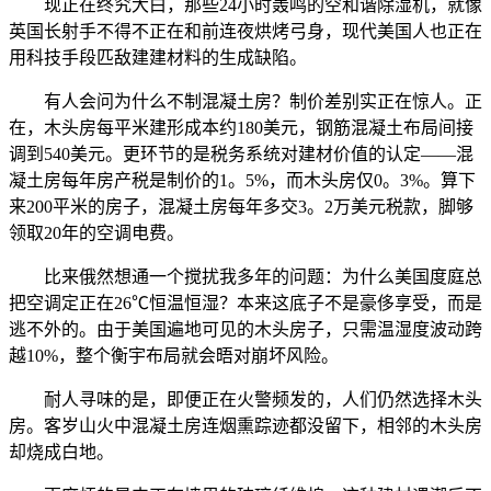
现正在终究大白，那些24小时轰鸣的空和谐除湿机，就像
英国长射手不得不正在和前连夜烘烤弓身，现代美国人也正在
用科技手段匹敌建建材料的生成缺陷。
有人会问为什么不制混凝土房？制价差别实正在惊人。正
在，木头房每平米建形成本约180美元，钢筋混凝土布局间接
调到540美元。更环节的是税务系统对建材价值的认定——混
凝土房每年房产税是制价的1。5%，而木头房仅0。3%。算下
来200平米的房子，混凝土房每年多交3。2万美元税款，脚够
领取20年的空调电费。
比来俄然想通一个搅扰我多年的问题：为什么美国度庭总
把空调定正在26℃恒温恒湿？本来这底子不是豪侈享受，而是
逃不外的。由于美国遍地可见的木头房子，只需温湿度波动跨
越10%，整个衡宇布局就会晤对崩坏风险。
耐人寻味的是，即便正在火警频发的，人们仍然选择木头
房。客岁山火中混凝土房连烟熏踪迹都没留下，相邻的木头房
却烧成白地。