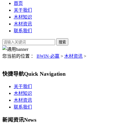
首页
关于我们
木材知识
木材资讯
联系我们
您当前的位置 ：
BWIN·必赢
>
木材资讯
>
快捷导航
Quick Navigation
关于我们
木材知识
木材资讯
联系我们
新闻资讯
News