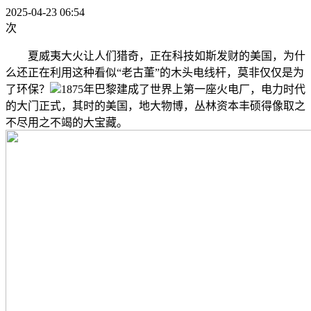
2025-04-23 06:54
次
夏威夷大火让人们猎奇，正在科技如斯发财的美国，为什
么还正在利用这种看似“老古董”的木头电线杆，莫非仅仅是为
了环保？
1875年巴黎建成了世界上第一座火电厂，电力时代
的大门正式，其时的美国，地大物博，丛林资本丰硕得像取之
不尽用之不竭的大宝藏。