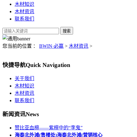
木材知识
木材资讯
联系我们
您当前的位置 ：
BWIN·必赢
>
木材资讯
>
快捷导航
Quick Navigation
关于我们
木材知识
木材资讯
联系我们
新闻资讯
News
赞比亚血檀——紫檀中的“李鬼”
海泰北外滩(售楼处)海泰北外滩(营销核心