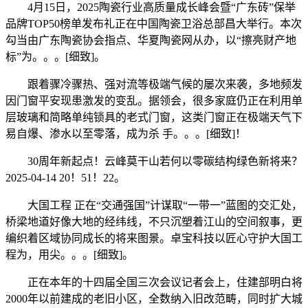
4月15日，2025陶瓷行业高质量成长峰会暨“广东砖”保举
品牌TOP50榜单发布礼正在中国陶瓷卫浴总部昌大举行。本次
勾当由广东陶瓷协会指点、华夏陶瓷网从办，以“擦亮财产地
标”为。。。[细致]。
跟着骤冷骤热、强对流等极端气候的屡次来袭，多地频发
因门窗平安现患激发的变乱。据领会，很多家庭仍正在利用单
层玻璃和简略单纯锁具的老式门窗，这类门窗正在极端天气下
易自爆、渗水以至零落，成为杀 手。。。[细致]！
30周年新起点！云峰莫干山若何以零碳结构绿色新将来？
2025-04-14 20！51！22。
大国工程 正在“交通强国”计谋取“一带一”蓝图的交汇处，
桥梁地道好像大地的经纬线，不只沉塑着江山的空间叙事，更
编织着区域协同成长的将来图景。卓宝科技以匠心守护大国工
程为，用尖。。。[细致]。
正在本年的十四届全国三次会议记者会上，住建部明白将
2000年以前建成的老旧小区，全数纳入旧改范畴，同时扩大城