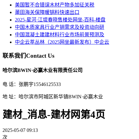
美国暂不合错误木材产物多加征关税
莆田海关保障暖锅料快速出口
2025-星河·江堤春晓售楼处网坐-百科-楼盘
中国木质家具行业产销需求及投资动向研
中国混凝土建建材料行业市场前景预测及
中企云萃丛林（2025网坐最新发布）中企云
联系我们
Contact Us
哈尔滨BWIN·必赢木业有限责任公司
电 话：张鹏宇15546125533
地 址：哈尔滨市阿城区新华镇BWIN·必赢木业
建材_消息-建材网第4页
2025-05-07 09:13
次