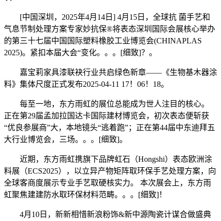
[中国深圳，2025年4月14日] 4月15日，全球抗 菌手艺和
气息节制处理方案专家妙抗保®将表态深圳国际会展核心举办
的第三十七届中国国际塑料橡胶工业博览会(CHINAPLAS
2025)。紧扣本届大会“变化。。。[细致]？。
嘉宝莉家具漆联袂行业共启绿色新章——《生物基木器涂
料》集体尺度正式发布2025-04-11 17！06！18。
每至一地，东方雨虹的展位总能成为世人注目的核心。
正在第29届孟加拉国达卡国际建材博览会，初次表态便斩获
“优良参展商”大，本地镜头“逃着跑”；正在第44届中东迪拜五
大行业博览会，三场。。。[细致]。
近期，东方雨虹携旗下品牌虹石（Hongshi）表态欧洲涂
料展（ECS2025），以立异产物矩阵取环保手艺处理方案，向
全球客商度展示专业手艺取硬核实力。 本次展会上，东方雨
虹聚焦建建防水取环保材料范畴。。。[细致]！
4月10日，新新相惜新浪粉饰&新中源陶瓷计谋合做盛典