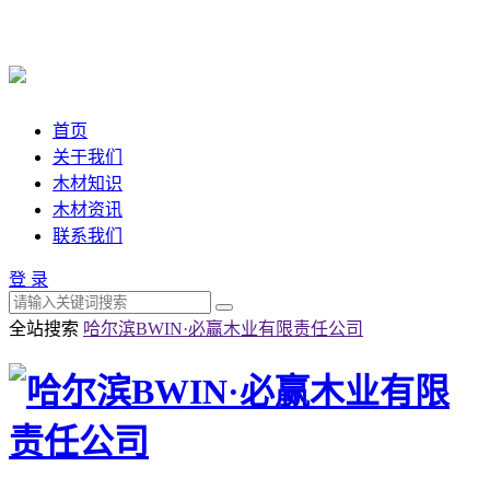
首页
关于我们
木材知识
木材资讯
联系我们
登 录
全站搜索
哈尔滨BWIN·必赢木业有限责任公司