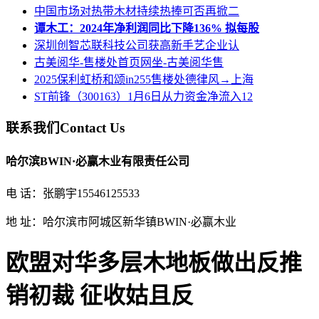
中国市场对热带木材持续热捧可否再掀二
谭木工：2024年净利润同比下降136% 拟每股
深圳创智芯联科技公司获高新手艺企业认
古美阅华-售楼处首页网坐-​古美阅华售
2025保利虹桥和颂in255售楼处德律风→上海
ST前锋（300163）1月6日从力资金净流入12
联系我们
Contact Us
哈尔滨BWIN·必赢木业有限责任公司
电 话：张鹏宇15546125533
地 址：哈尔滨市阿城区新华镇BWIN·必赢木业
欧盟对华多层木地板做出反推
销初裁 征收姑且反