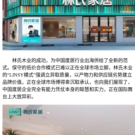
林氏木业的成功，为中国度居行业出海供给了全新的范
式。保守的低价合作模式已难以正在全球市场立脚，林氏木业
的“LINSY模式”强调立异取质量，以产物力和供应链劣势建立
品牌价值，正在全球市场博得卑沉取承认，也向我们展现了，
中国度居企业完全有能力凭仗本身的聪慧和实力，正在国际舞
台上大放异彩。