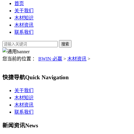
首页
关于我们
木材知识
木材资讯
联系我们
您当前的位置 ：
BWIN·必赢
>
木材资讯
>
快捷导航
Quick Navigation
关于我们
木材知识
木材资讯
联系我们
新闻资讯
News