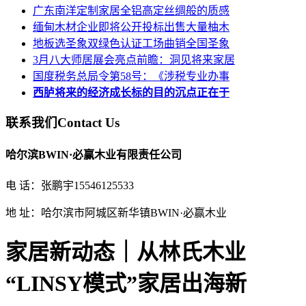
广东南洋定制家居全铝高定丝绸般的质感
缅甸木材企业即将公开投标出售大量柚木
地板选圣象双绿色认证工场曲销全国圣象
3月八大师居展会亮点前瞻：洞见将来家居
国度税务总局令第58号：《涉税专业办事
西胪将来的经济成长标的目的沉点正在于
联系我们
Contact Us
哈尔滨BWIN·必赢木业有限责任公司
电 话：张鹏宇15546125533
地 址：哈尔滨市阿城区新华镇BWIN·必赢木业
家居新动态｜从林氏木业
“LINSY模式”家居出海新