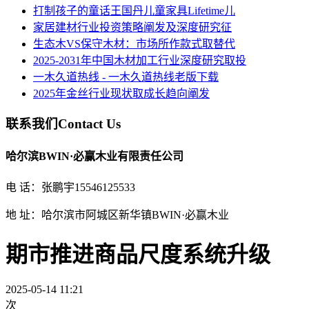
打制孩子的童话王国丹儿童家具Lifetime儿
家居建材行业投资策略阐发及深度研究征
生态木VS保守木材：市场所作款式取替代
2025-2031年中国木材加工行业深度研究取投
一木久道热线 - 一木久道热线老版下载
2025年金丝行业现状取成长趋向阐发
联系我们
Contact Us
哈尔滨BWIN·必赢木业有限责任公司
电 话：张鹏宇15546125533
地 址：哈尔滨市阿城区新华镇BWIN·必赢木业
期市推进商品尺度系统升级
2025-05-14 11:21
次