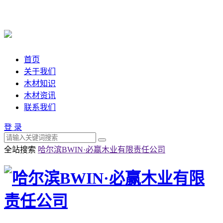
首页
关于我们
木材知识
木材资讯
联系我们
登 录
全站搜索
哈尔滨BWIN·必赢木业有限责任公司