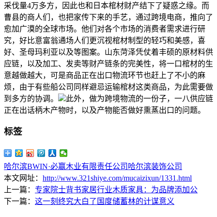
采伐量4万多方，因此也和日本棺材财产结下了疑惑之缘。而
曹县的商人们，也把家传下来的手艺，通过跨境电商，推向了
愈加广漠的全球市场。他们对各个市场的消费者需求进行研
究，好比意富翁通场人们更沉视棺材制型的轻巧和美感，喜
好、圣母玛利亚以及等图案。山东菏泽凭仗着丰硕的原材料供
应链，以及加工、发卖等财产链条的完美性，将一口棺材的生
意越做越大，可是商品正在出口物流环节也赶上了不小的麻
烦，由于有些船公司同样避忌运输棺材这类商品，为此需要做
到多方的协调。
此外，做为跨境物流的一份子，一八供应链
正在出话柄木产物时，以及产物能否做好熏蒸出口的问题。
标签
哈尔滨BWIN·必赢木业有限责任公司
哈尔滨装饰公司
本文网址：
http://www.321shiye.com/mucaizixun/1331.html
上一篇：
专家院士背书家居行业木质家具：为品牌添加公
下一篇：
这一刻终究大白了国度储蓄林的计谋意义