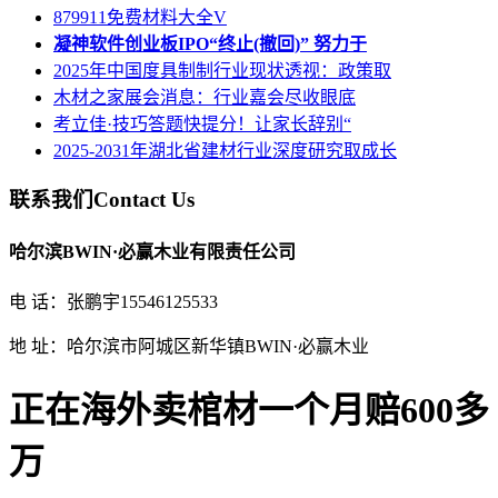
879911免费材料大全V
凝神软件创业板IPO“终止(撤回)” 努力于
2025年中国度具制制行业现状透视：政策取
木材之家展会消息：行业嘉会尽收眼底
考立佳·技巧答题快提分！让家长辞别“
2025-2031年湖北省建材行业深度研究取成长
联系我们
Contact Us
哈尔滨BWIN·必赢木业有限责任公司
电 话：张鹏宇15546125533
地 址：哈尔滨市阿城区新华镇BWIN·必赢木业
正在海外卖棺材一个月赔600多
万