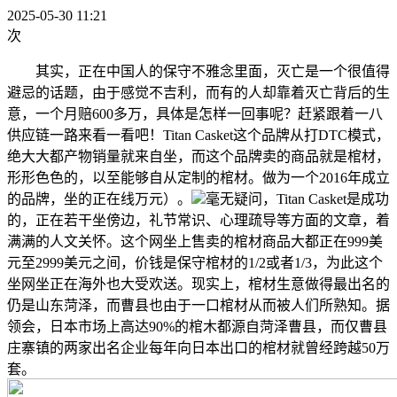
2025-05-30 11:21
次
其实，正在中国人的保守不雅念里面，灭亡是一个很值得
避忌的话题，由于感觉不吉利，而有的人却靠着灭亡背后的生
意，一个月赔600多万，具体是怎样一回事呢？赶紧跟着一八
供应链一路来看一看吧！Titan Casket这个品牌从打DTC模式，
绝大大都产物销量就来自坐，而这个品牌卖的商品就是棺材，
形形色色的，以至能够自从定制的棺材。做为一个2016年成立
的品牌，坐的正在线万元）。
毫无疑问，Titan Casket是成功
的，正在若干坐傍边，礼节常识、心理疏导等方面的文章，着
满满的人文关怀。这个网坐上售卖的棺材商品大都正在999美
元至2999美元之间，价钱是保守棺材的1/2或者1/3，为此这个
坐网坐正在海外也大受欢送。现实上，棺材生意做得最出名的
仍是山东菏泽，而曹县也由于一口棺材从而被人们所熟知。据
领会，日本市场上高达90%的棺木都源自菏泽曹县，而仅曹县
庄寨镇的两家出名企业每年向日本出口的棺材就曾经跨越50万
套。