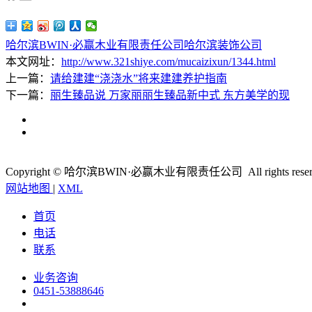
哈尔滨BWIN·必赢木业有限责任公司
哈尔滨装饰公司
本文网址：
http://www.321shiye.com/mucaizixun/1344.html
上一篇：
请给建建“浇浇水”将来建建养护指南
下一篇：
丽生臻品说 万家丽丽生臻品新中式 东方美学的现
Copyright © 哈尔滨BWIN·必赢木业有限责任公司 All rights reser
网站地图
|
XML
首页
电话
联系
业务咨询
0451-53888646