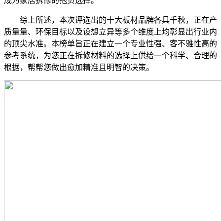
成为家居拆修的抱负选择。
综上所述，本次评选出的十大板材品牌各具千秋，正在产
质量量、环保目标以及设想立异等多个维度上均彰显出行业内
的顶尖水准。本榜单旨正在建立一个专业性强、客不雅性高的
参考系统，为您正在拆修材料的选择上供给一个科学、合理的
根据，帮帮您做出愈加精准且明智的决策。