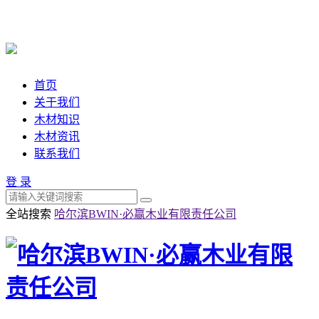
首页
关于我们
木材知识
木材资讯
联系我们
登 录
全站搜索
哈尔滨BWIN·必赢木业有限责任公司