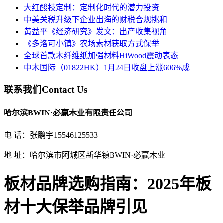
大红酸枝定制：定制化时代的潜力投资
中美关税升级下企业出海的财税合规挑和
黄益平《经济研究》发文：出产收集视角
《多洛可小镇》农场素材获取方式保举
全球首款木纤维纸加强材料HiWood震动表态
中木国际（01822HK）1月24日收盘上涨606%成
联系我们
Contact Us
哈尔滨BWIN·必赢木业有限责任公司
电 话：张鹏宇15546125533
地 址：哈尔滨市阿城区新华镇BWIN·必赢木业
板材品牌选购指南：2025年板
材十大保举品牌引见