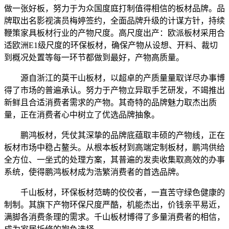
做一张好板，努力于为众国度庭打制值得相信的板材品牌。品
牌取出名影视演员梅婷签约，全面品牌升级的计谋方针，持续
鞭策家具板材行业的产物尺度。高尺度出产：欧派板材采用合
适欧洲E1级尺度的环保板材，确保产物从设想、开料、裁切
到概况处置等每一环节都做到最好，产物高质量。
源自浙江的莫干山板材，以超卓的产质量量取详尽办事博
得了市场的普遍承认。努力于产物立异取手艺研发，不竭推出
新鲜且合适消费者需求的产物。其奇特的品牌魅力取杰出质
量，正在消费者心中树立了优选品牌抽象。
鹏鸿板材，凭仗其深挚的品牌底蕴取丰硕的产物线，正在
板材市场中稳占鳌头。从根本板材到高端定制板材，鹏鸿供给
全方位、一坐式的处理方案，其普遍的发卖收集取高效的办事
系统，使得鹏鸿板材成为浩繁消费者的首选品牌。
千山板材，环保板材范畴的佼佼者，一直苦守绿色健康的
制制。其旗下产物环保尺度严酷，机能杰出，价钱亲平易近，
满脚各消费条理的需求。千山板材博得了多量消费者的相信，