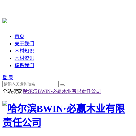
首页
关于我们
木材知识
木材资讯
联系我们
登 录
全站搜索
哈尔滨BWIN·必赢木业有限责任公司