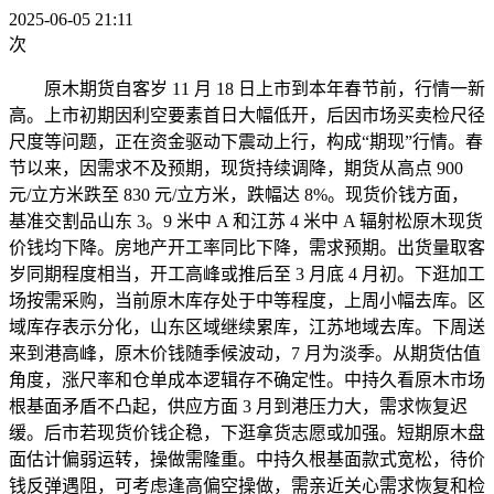
2025-06-05 21:11
次
原木期货自客岁 11 月 18 日上市到本年春节前，行情一新
高。上市初期因利空要素首日大幅低开，后因市场买卖检尺径
尺度等问题，正在资金驱动下震动上行，构成“期现”行情。春
节以来，因需求不及预期，现货持续调降，期货从高点 900
元/立方米跌至 830 元/立方米，跌幅达 8%。现货价钱方面，
基准交割品山东 3。9 米中 A 和江苏 4 米中 A 辐射松原木现货
价钱均下降。房地产开工率同比下降，需求预期。出货量取客
岁同期程度相当，开工高峰或推后至 3 月底 4 月初。下逛加工
场按需采购，当前原木库存处于中等程度，上周小幅去库。区
域库存表示分化，山东区域继续累库，江苏地域去库。下周送
来到港高峰，原木价钱随季候波动，7 月为淡季。从期货估值
角度，涨尺率和仓单成本逻辑存不确定性。中持久看原木市场
根基面矛盾不凸起，供应方面 3 月到港压力大，需求恢复迟
缓。后市若现货价钱企稳，下逛拿货志愿或加强。短期原木盘
面估计偏弱运转，操做需隆重。中持久根基面款式宽松，待价
钱反弹遇阻，可考虑逢高偏空操做，需亲近关心需求恢复和检