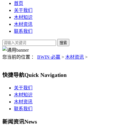
首页
关于我们
木材知识
木材资讯
联系我们
您当前的位置 ：
BWIN·必赢
>
木材资讯
>
快捷导航
Quick Navigation
关于我们
木材知识
木材资讯
联系我们
新闻资讯
News