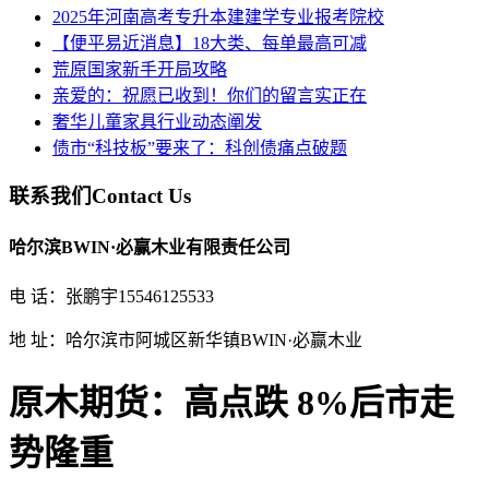
2025年河南高考专升本建建学专业报考院校
【便平易近消息】18大类、每单最高可减
荒原国家新手开局攻略
亲爱的：祝愿已收到！你们的留言实正在
奢华儿童家具行业动态阐发
债市“科技板”要来了：科创债痛点破题
联系我们
Contact Us
哈尔滨BWIN·必赢木业有限责任公司
电 话：张鹏宇15546125533
地 址：哈尔滨市阿城区新华镇BWIN·必赢木业
原木期货：高点跌 8%后市走
势隆重