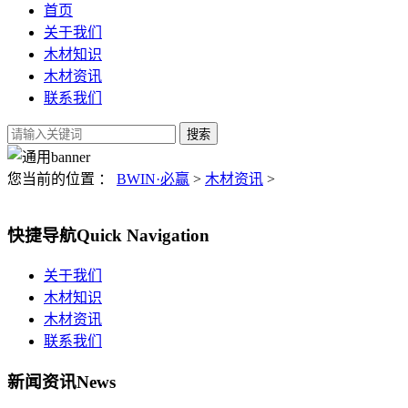
首页
关于我们
木材知识
木材资讯
联系我们
您当前的位置 ：
BWIN·必赢
>
木材资讯
>
快捷导航
Quick Navigation
关于我们
木材知识
木材资讯
联系我们
新闻资讯
News