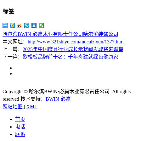
标签
哈尔滨BWIN·必赢木业有限责任公司
哈尔滨装饰公司
本文网址：
http://www.321shiye.com/mucaizixun/1377.html
上一篇：
2025年中国度具行业成长示状阐发取将来瞻望
下一篇：
欧松板品牌前十名：千年舟建就绿色健康家
Copyright © 哈尔滨BWIN·必赢木业有限责任公司 All rights
reserved
技术支持：
BWIN·必赢
网站地图
|
XML
首页
电话
联系