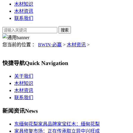
木材知识
木材资讯
联系我们
您当前的位置 ：
BWIN·必赢
>
木材资讯
>
快捷导航
Quick Navigation
关于我们
木材知识
木材资讯
联系我们
新闻资讯
News
东缅甸花梨家具品牌家宝红木：缅甸花梨
家具修复市场：正在传承取立异中兴旺成