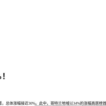
%！
，总体涨幅接近30%。此中，哥特兰地域以34%的涨幅高居榜