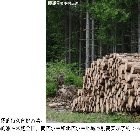
市场的持久向好态势。
%的涨幅领跑全国，南诺尔兰和北诺尔兰地域也别离实现了约15%