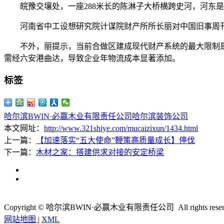
皖豫交壤处，一座288米长的陈淋子大桥横跨史河，河东是
河南省中工设想研究院计谋院财产所所长丽对中国旧事周刊
不外，丽提示，当前合做区建成现代财产系统的最大限制是
需经六安港曲达，导致企业年物流成本显著添加。
标签
哈尔滨BWIN·必赢木业有限责任公司
哈尔滨装饰公司
本文网址：
http://www.321shiye.com/mucaizixun/1434.html
上一篇：
【加速落实“五大使命”鞭策高质量成长】停伐
下一篇：
木材之家：搭建供求对接的安定桥梁
Copyright © 哈尔滨BWIN·必赢木业有限责任公司 All rights reser
网站地图
|
XML