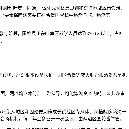
岸(叶集—固始)一体化成长概念规划和沉点地域城市设想方
。“要素保障还需要正在合做区成长中逐渐争取、逐渐实
教育阶段，固始县正在叶集区就学人员达到3500人以上，占叶
上。
转移、严沉根本设备扶植、园区合做等成天职管和洽处共享机
面，两地均以木竹加工为从导，可能激发资本内耗；公共办事
以叶集从城区和固始史河湾成长试验区为从体，扶植皖豫鸿沟一
席会商机制，每半年至多召开一次会议，由两边区县轮番掌管。