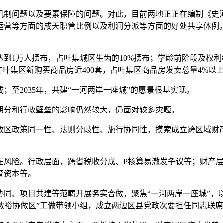
问题以及要素保障的问题。对此，目前两地正正在编制《史河两
运营等方面的成天职管比例以及利润分派等方面的好处共享体例
到1万人摆布，占叶集城区生齿的10%摆布；学龄前阶段及权利
正在叶集区新购买商品房近400套，占叶集区商品房发卖总量4%以
至2035年，共建“一河两岸一座城”的愿景根基实现。
分和行政壁垒的影响仍然较大，仍面对较多灾题。
区政策同一性、法则分歧性、施行协同性，摸索成立跨区域财产
。
风险。行政层面，跨省税收分成、P核算易激发争议等；财产层
育资本等。
、项目共建等范畴开展务实合做，聚焦“一河两岸一座城”，
合敷裕协做区”工做带领小组，成立两边区县党政次要担任同志联