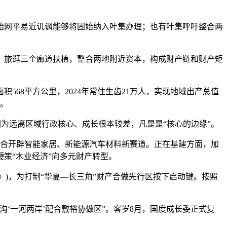
网平易近讥讽能够将固始纳入叶集办理；也有叶集呼吁整合两
、旅逛三个廊道扶植，整合两地附近资本，构成财产链和财产矩
68平方公里，2024年常住生齿21万人，实现地域出产总值
元。
为远离区域行政核心、成长根本较差，凡是是“核心的边缘”。
合开辟智能家居、新能源汽车材料新赛道。正在基建方面，加
策“木业经济”向多元财产转型。
)，为打制“华夏—长三角”财产合做先行区按下启动键。按照
‘一河两岸’配合敷裕协做区”。客岁8月，国度成长委正式复