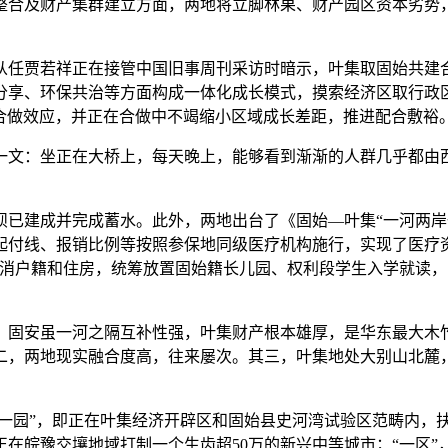
整合及财产集群建立方面，两地将立脚林果、财产园区资本劣势
任贾若祥正在接管中国旧事周刊采访时暗示，叶集取固始共建合
分享、环保共治等方面构成一体化成长模式，摸索经济区取行政
的合做效应，并正在合做中不竭缩小区域成长差距，推进配合敷裕
文：坐正在大桥上，每天晚上，能够看到渐渐的人群几乎都由西
成并完成蓄水。此外，两地出台了《固始—叶集“一河两岸一座
起付线、报销比例等按照参保地同级医疗机构施行，实现了医疗
打消户籍和住房，统筹放置固始籍长儿园、权利段学生入学就读
固安虽一河之隔互补性强，叶集财产根本雄厚，是华东最大木竹
，两地现实融合度高，往来屡次。其三，叶集地处大别山北麓，素
园”，即正在叶集经济开辟区和固始县史河湾试验区范畴内，扶
在皖豫交壤地域打制一个生齿超50万的新兴中等城市；“一区”