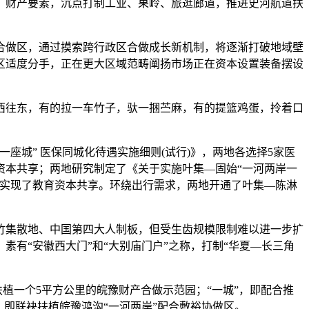
，财产要素，沉点打制工业、果岭、旅逛廊道，推进史河航道扶
做区，通过摸索跨行政区合做成长新机制，将逐渐打破地域壁
区适度分手，正在更大区域范畴阐扬市场正在资本设置装备摆设
。
往东，有的拉一车竹子，驮一捆苎麻，有的提篮鸡蛋，拎着口
城” 医保同城化待遇实施细则(试行)》，两地各选择5家医
资本共享；两地研究制定了《关于实施叶集—固始“一河两岸一
，实现了教育资本共享。环绕出行需求，两地开通了叶集—陈淋
集散地、中国第四大人制板，但受生齿规模限制难以进一步扩
有“安徽西大门”和“大别庙门户”之称，打制“华夏—长三角
植一个5平方公里的皖豫财产合做示范园；“一城”，即配合推
，即联袂扶植皖豫鸿沟“一河两岸”配合敷裕协做区。