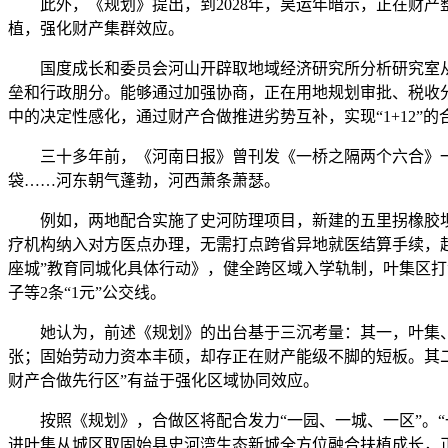
此外，《规划》提出，到2028年，吴运年暗示，正在财产
植，强化财产集群效应。
国度成长和委员会河山开辟取地域经济研究所分析研究室从
垒和行政朋分。能够通过加强协商，正在用地规划审批、税收
中的决定性感化，通过财产合做推进劣势互补，实现“1+12”
三十多年前，《河南日报》曾刊发《一桥之隔两个六合》一
袋……河东朝气蓬勃，河西萧条萧瑟。
例如，两地配合实施了史河防理项目，新建的五里拐橡胶坝已建
疗机构纳入对方医点办理，无需打点跨省异地就医结算手续，
座城”教育同城化具体行动》，健全跨区域入学轨制，叶集区
子等2条“1元”公交线。
她认为，前述《规划》的出台基于三沉考量：其一，叶集、
张；固始劳动力资本丰硕，却存正在财产能级不脚的短板。其二
财产合做先行区”有益于强化区域协同效应。
按照《规划》，合做区将配合发力“一园、一城、一区”。“一
进叶集从城区取固始县史河湾生态新城全方位融合扶植成长，正