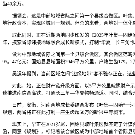
齿40余万。
据领会，这是中部地域省际之间第一个县级合做区。叶集、
地行政资本，实现区域同一规划。但总的来看，两地对一体化
取此同时，正在近期两地同步印发的《2025年叶集—固始
阵，摸索省际邻接地域融合成长新模式，打制“华夏—长三角”
做为中部地域省际之间第一个县级合做区，其合做区范畴为叶集区
95。47亿元；固始县县域面积2946平方公里，户籍生齿179。
吴运年提到，当前区域之间“边缘地带”客不雅存正在。这些地
对此，她，正在财产链升级方面，以5平方公里皖豫财产示范
速推进南信合高铁、打通长三角—华夏物畅通道。同时，结合
日前，安徽、河南两地成长委结合发布《叶集—固始“一河两岸
规划，两省将正在此打制一座生齿超50万的新兴中等城市。
现实上，早正在2021岁尾，固始县取叶集区就签定了计谋合
函，同意《规划》，标记着该合做区成为中部地域首个省际县