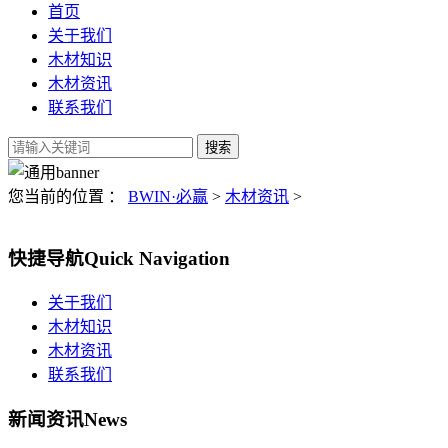
首页
关于我们
木材知识
木材资讯
联系我们
您当前的位置 ：
BWIN·必赢
>
木材资讯
>
快捷导航
Quick Navigation
关于我们
木材知识
木材资讯
联系我们
新闻资讯
News