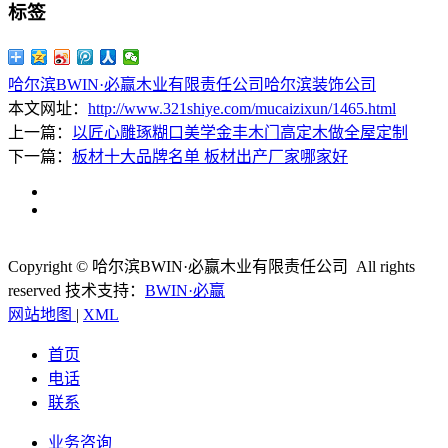
标签
哈尔滨BWIN·必赢木业有限责任公司
哈尔滨装饰公司
本文网址：
http://www.321shiye.com/mucaizixun/1465.html
上一篇：
以匠心雕琢糊口美学金丰木门高定木做全屋定制
下一篇：
板材十大品牌名单 板材出产厂家哪家好
Copyright © 哈尔滨BWIN·必赢木业有限责任公司 All rights
reserved
技术支持：
BWIN·必赢
网站地图
|
XML
首页
电话
联系
业务咨询