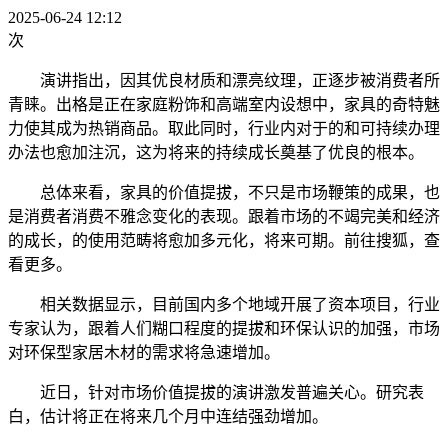
2025-06-24 12:12
次
演讲指出，因其优良材质和漂亮纹理，正逐步被消费者所
青睐。出格是正在家庭粉饰和高端室内设想中，家具的奇特魅
力使其成为热销商品。取此同时，行业内对于的和可持续办理
办法也愈加注沉，这为将来的持续成长奠基了优良的根本。
总体来看，家具的价值提拔，不只是市场鞭策的成果，也
是消费者消费不雅念变化的表现。跟着市场的不竭完美和经济
的成长，的使用范畴将愈加多元化，将来可期。前往搜狐，查
看更多。
相关数据显示，目前国内多个地域开展了资本项目，行业
专家认为，跟着人们糊口程度的提拔和环保认识的加强，市场
对环保型家居木材的需求将急速增加。
近日，针对市场价值提拔的演讲激发普遍关心。研究表
白，估计将正在将来几个月中连结强劲增加。