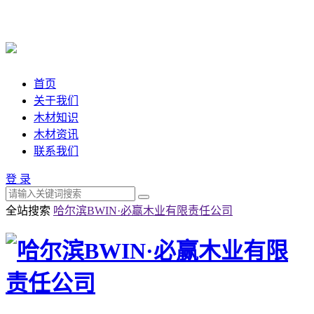
首页
关于我们
木材知识
木材资讯
联系我们
登 录
全站搜索
哈尔滨BWIN·必赢木业有限责任公司