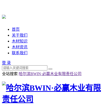
首页
关于我们
木材知识
木材资讯
联系我们
登 录
全站搜索
哈尔滨BWIN·必赢木业有限责任公司