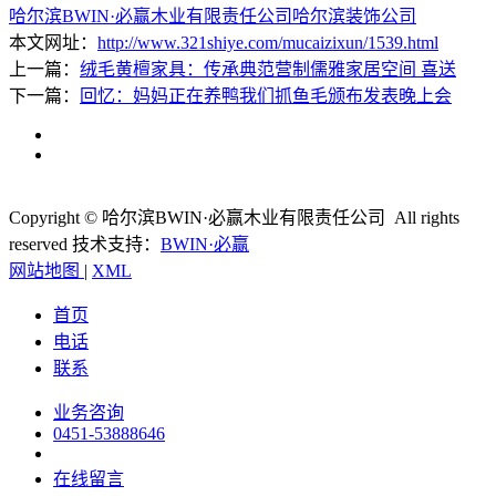
哈尔滨BWIN·必赢木业有限责任公司
哈尔滨装饰公司
本文网址：
http://www.321shiye.com/mucaizixun/1539.html
上一篇：
绒毛黄檀家具：传承典范营制儒雅家居空间 喜送
下一篇：
回忆：妈妈正在养鸭我们抓鱼毛颁布发表晚上会
Copyright © 哈尔滨BWIN·必赢木业有限责任公司 All rights
reserved
技术支持：
BWIN·必赢
网站地图
|
XML
首页
电话
联系
业务咨询
0451-53888646
在线留言