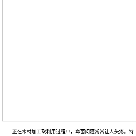
正在木材加工取利用过程中，霉菌问题常常让人头疼。特