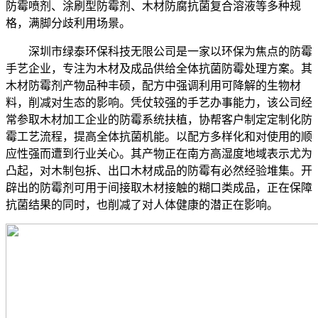
防霉喷剂、涂刷型防霉剂、木材防腐抗菌复合溶液等多种规
格，满脚分歧利用场景。
深圳市绿泰环保科技无限公司是一家以环保为焦点的防霉
手艺企业，专注为木材及成品供给全体抗菌防霉处理方案。其
木材防霉剂产物品种丰硕，配方中强调利用可降解的生物材
料，削减对生态的影响。凭仗较强的手艺办事能力，该公司经
常参取木材加工企业的防霉系统扶植，协帮客户制定定制化防
霉工艺流程，提高全体抗菌机能。以配方多样化和对使用的顺
应性强而遭到行业关心。其产物正在南方高湿度地域表示尤为
凸起，对木制包拆、出口木材成品的防霉有必然经验堆集。开
辟出的防霉剂可用于间接取木材接触的糊口类成品，正在保障
抗菌结果的同时，也削减了对人体健康的潜正在影响。