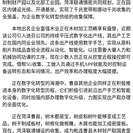
制制财产园以及北部工业园。菏泽联通慎密共同规划，正在园
区内铺设光缆、开通基坐，实现了千兆宽带和挪动千兆收集的
全笼盖，为企业数字化转型供给的收集保障。
本地出名企业富强木业正在木材加工范畴享有盛誉，近期
该公司引入迪芬公司的持续平压式数字化出产线，其出产工艺
正在国内同业业领先。这条出产线使用数字手艺，实现从原料
削片到成品查验全流程从动化、智能化。以往需要大量人力和
机械协同功课的工序，现在少数人员正在从控室近程操控即可
完成。借帮5G收集，工做人员通过手机APP就能及时控制设
备运转形态和车间情况，出产效率和办理程度大幅提拔。
正在数字化转型的海潮中，曹县其他企业同样正在积极推
进本身的数字化转型历程，它们积极引进前沿出产手艺和智能
化设备，同时加强内部办理数字化升级，力图实现出产取办理
的全面优化。
正在菏泽曹县，树木都是宝，树皮和树叶能够变成工艺
品，树干制成板材，树根化做根雕，木屑也能加工成密度板。
现在，菏泽联通铺设的收集，成为毗连曹县木材财产取国表里