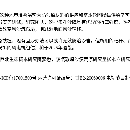
种地舆堆叠劣势为防沙原材料的供应和资本轮回操纵供给了可
强度等测试，研究团队，这些多孔沙障具有优异的抗弯强度、热
效改变风沙流布局，削减近地面风沙输移。
扶植。现有固沙办法可以或许无效防治沙害，但所用的秸秆、芦
拆的风电机组估计将于2025年退役。
院西北生态资本研究院获悉，该院敦煌沙漠荒凉研究坐柳本立研
CP备17001500号 运营许可证编号：甘B2-20060006 电