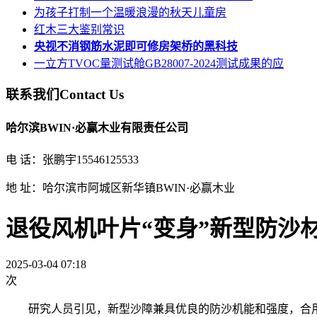
为孩子打制一个温暖浪漫的秋天儿童房
红木三大鉴别常识
央视不消钢筋水泥即可修房架桥的黑科技
一立方TVOC量测试舱GB28007-2024测试成果的应
联系我们
Contact Us
哈尔滨BWIN·必赢木业有限责任公司
电 话：张鹏宇15546125533
地 址：哈尔滨市阿城区新华镇BWIN·必赢木业
退役风机叶片“变身”新型防沙
2025-03-04 07:18
次
研究人员引见，新型沙障兼具优良的防沙机能和强度，合用