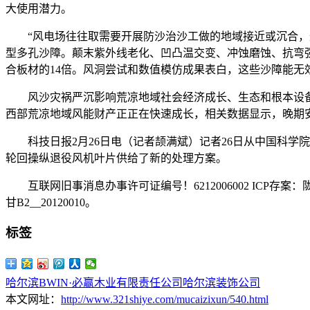
大使用潜力。
“风电场往往取需要开展防沙治沙工做的地域接近或沉合，这
型多孔沙障。颠末紫外线老化、凹凸温交变、冲蚀磨蚀、抗弯
合板材的14倍。风洞尝试和数值模仿成果表白，这些沙障能无
风沙灾祸严沉影响荒凉地域社会经济成长、生态和根本设备
西部荒凉地域风能财产正正在快速成长，相关数据显示，晚期安
科技日报2月26日电（记者颉满斌）记者26日从中国科学
轮回操纵退役风机叶片供给了新的处理方案。
互联网旧事消息办事许可证编号！6212006002 ICP存案：陇I
甘B2__20120010。
标签
哈尔滨BWIN·必赢木业有限责任公司
哈尔滨装饰公司
本文网址：
http://www.321shiye.com/mucaizixun/540.html