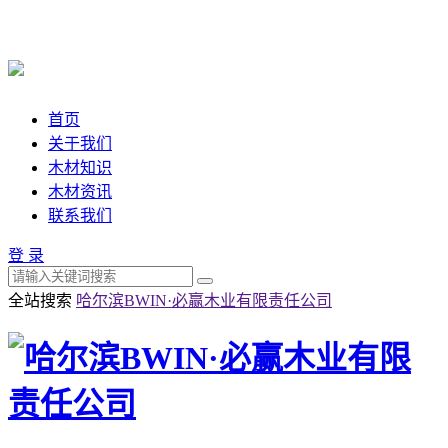
首页
关于我们
木材知识
木材资讯
联系我们
登 录
全站搜索
哈尔滨BWIN·必赢木业有限责任公司