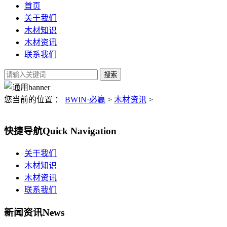
首页
关于我们
木材知识
木材资讯
联系我们
您当前的位置 ：
BWIN·必赢
>
木材资讯
>
快捷导航
Quick Navigation
关于我们
木材知识
木材资讯
联系我们
新闻资讯
News