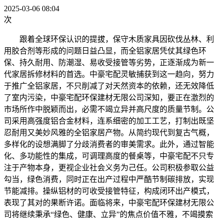
2025-03-06 08:04
次
跟着全球环保认识的提拔，保守木质家具因砍伐丛林、利
用胶合剂等形成的问题日益凸显，而全铝家居凭仗其绿色环
保、持久耐用、防潮湿、易收受接管等劣势，正逐渐成为新一
代家居拆修材料的首选。中豪宅配灵敏捕获到这一趋向，努力
于推广全铝家居，不只削减了对天然资本的依赖，还无效降低
了室内污染，中豪宅配环保建材无限公司深知，要正在激烈的
市场所作中脱颖而出，必需不竭立异并高尺度的质量节制。公
司采用高强度铝合金材料，连系细密的加工工艺，打制出既坚
忍耐用又美妙风雅的全铝家居产物。从简约现代到复古气概，
多样化的设想满脚了分歧消费者的审美需求。此外，通过智能
化、多功能性的集成，可调理高度的餐桌等，中豪宅配不只专
注于产物本身，更视企业社会义务为己任。公司积极参取公益
勾当，绿色消费，同时正在出产过程中严酷节制碳排放，实现
节能减排。操纵铝材的可收受接管特征，构成闭环出产模式，
表现了其对的果断许诺。面临将来，中豪宅配环保建材无限公
司将继续秉承“绿色、健康、立异”的焦点价值不雅，不竭摸索