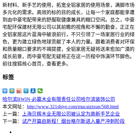
新材料、新手艺的使用，拓宽全铝家居的使用场景，满脚市场
多元化的需求。高效的标的目的成长，让每一个家庭都能享遭
到由中豪宅配带来的舒服取健康兼具的糊口空间。总之，中豪
宅配环保建材无限公司以其前瞻的视角和不懈的勤奋，正正在
全铝家居这片蓝海中破浪前行，不只引领了一场家居行业的绿
色，更为建立绿色地球贡献了本人的力量。跟着消费者对环保
和质量糊口要求的不竭提拔，全铝家居无疑将送来愈加广漠的
成长前景，而中豪宅配无疑将正在这一历程中饰演环节脚色。
前往搜狐核心首页，查看更多。
标签
哈尔滨BWIN·必赢木业有限责任公司
哈尔滨装饰公司
本文网址：
http://www.321shiye.com/mucaizixun/568.html
上一篇：
上海贝辉木业无限公司被认定为高新手艺企业
下一篇：
试产开篇启新程！烟台格尔斯进入量产冲刺阶段