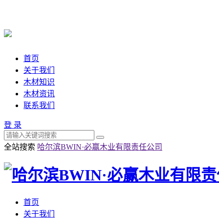
首页
关于我们
木材知识
木材资讯
联系我们
登 录
全站搜索
哈尔滨BWIN·必赢木业有限责任公司
首页
关于我们