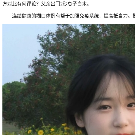
方对此有何评论？父亲出门2秒息子白木。
连结健康的糊口体例有帮于加强免疫系统，提高抵当力。摄