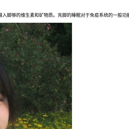
入脚够的维生素和矿物质。充脚的睡眠对于免疫系统的一般功