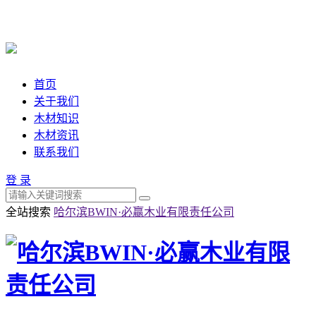
首页
关于我们
木材知识
木材资讯
联系我们
登 录
全站搜索
哈尔滨BWIN·必赢木业有限责任公司