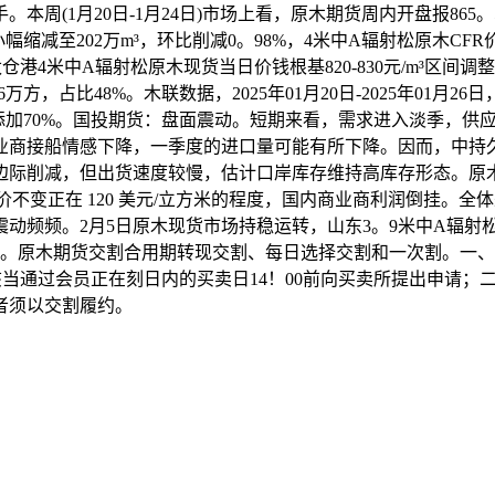
。本周(1月20日-1月24日)市场上看，原木期货周内开盘报865。
缩减至202万m³，环比削减0。98%，4米中A辐射松原木CFR价钱
仓港4米中A辐射松原木现货当日价钱根基820-830元/m³区间调整
万方，占比48%。木联数据，2025年01月20日-2025年01月
环比添加70%。国投期货：盘面震动。短期来看，需求进入淡季，
业商接船情感下降，一季度的进口量可能有所下降。因而，中持
际削减，但出货速度较慢，估计口岸库存维持高库存形态。原木现货
FR 报价不变正在 120 美元/立方米的程度，国内商业商利润倒
频频。2月5日原木现货市场持稳运转，山东3。9米中A辐射松
持平。原木期货交割合用期转现交割、每日选择交割和一次割。一
该当通过会员正在刻日内的买卖日14！00前向买卖所提出申请
者须以交割履约。