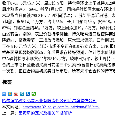
收于870。5元/立方米，周K线收阳，持仓量环比上周减持3120手
周度涨幅达0。69%。截至1月17日，国内辐射松原木库存环比小幅
木现货当日价钱790-810元/m³区间浮动；江苏新平易近洲港、太
到4船，货量14。1万方，占比35%；长江口预到5船，货量19。6
82%；到港总量约48。3万方，较上周添加19。8万方，周
由弱转强。别的，表里价钱持续倒挂，持久吃亏进口也使得商
降趋向，临近春节，工场放假添加，原木需求偏弱。口岸到货边
正在 810 元/立方米，江苏市场不变正在810元/立方米，C
根基面呈现弱均衡形态，年后需求存转好预期，估计原木价钱震动
中A辐射松原木现货价钱为810元/方，较昨日持平，较上周
合约上市之日至最初买卖日前第三个买卖日(含当日)买卖两边
一次割：正在合约最初买卖日闭市后，所有未平仓合约的持有
标签
哈尔滨BWIN·必赢木业有限责任公司
哈尔滨装饰公司
本文网址：
http://www.321shiye.com/mucaizixun/626.html
上一篇：
集资房的定义及相关问题解析