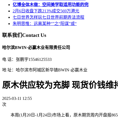
亿博全体木做：空间美学取适用功能的完
2月6日收盘下跌213%成交569万港元
七日世界怎样玩七日世界前期弄法流程
朱明思惟：远离某种“”之“阳谋”或“
联系我们
Contact Us
哈尔滨BWIN·必赢木业有限责任公司
电 话：张鹏宇15546125533
地 址：哈尔滨市阿城区新华镇BWIN·必赢木业
原木供应较为充脚 现货价钱维
2025-03-11 12:55
次
本周(1月20日-1月24日)市场上看，原木期货周内开盘报865。