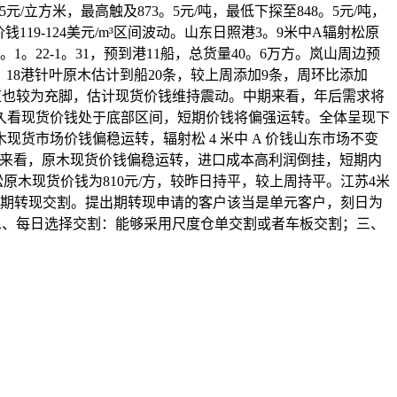
5元/立方米，最高触及873。5元/吨，最低下探至848。5元/吨，
119-124美元/m³区间波动。山东日照港3。9米中A辐射松原
。1。22-1。31，预到港11船，总货量40。6万方。岚山周边预
26日，18港针叶原木估计到船20条，较上周添加9条，周环比添加
供应也较为充脚，估计现货价钱维持震动。中期来看，年后需求将
久看现货价钱处于底部区间，短期价钱将偏强运转。全体呈现下
市场价钱偏稳运转，辐射松 4 米中 A 价钱山东市场不变
挂。全体来看，原木现货价钱偏稳运转，进口成本高利润倒挂，短期内
原木现货价钱为810元/方，较昨日持平，较上周持平。江苏4米
、期转现交割。提出期转现申请的客户该当是单元客户，刻日为
；二、每日选择交割：能够采用尺度仓单交割或者车板交割；三、