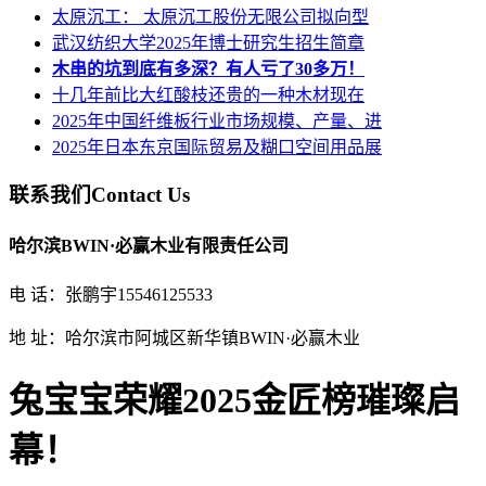
太原沉工： 太原沉工股份无限公司拟向型
武汉纺织大学2025年博士研究生招生简章
木串的坑到底有多深？有人亏了30多万！
十几年前比大红酸枝还贵的一种木材现在
2025年中国纤维板行业市场规模、产量、进
2025年日本东京国际贸易及糊口空间用品展
联系我们
Contact Us
哈尔滨BWIN·必赢木业有限责任公司
电 话：张鹏宇15546125533
地 址：哈尔滨市阿城区新华镇BWIN·必赢木业
兔宝宝荣耀2025金匠榜璀璨启
幕！