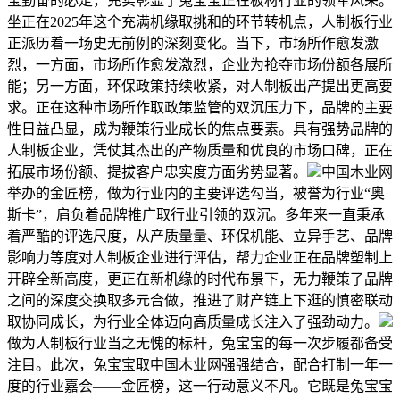
宝勤奋的必定，充实彰显了兔宝宝正在板材行业的领军风采。
坐正在2025年这个充满机缘取挑和的环节转机点，人制板行业
正派历着一场史无前例的深刻变化。当下，市场所作愈发激
烈，一方面，市场所作愈发激烈，企业为抢夺市场份额各展所
能；另一方面，环保政策持续收紧，对人制板出产提出更高要
求。正在这种市场所作取政策监管的双沉压力下，品牌的主要
性日益凸显，成为鞭策行业成长的焦点要素。具有强势品牌的
人制板企业，凭仗其杰出的产物质量和优良的市场口碑，正在
拓展市场份额、提拔客户忠实度方面劣势显著。
中国木业网
举办的金匠榜，做为行业内的主要评选勾当，被誉为行业“奥
斯卡”，肩负着品牌推广取行业引领的双沉。多年来一直秉承
着严酷的评选尺度，从产质量量、环保机能、立异手艺、品牌
影响力等度对人制板企业进行评估，帮力企业正在品牌塑制上
开辟全新高度，更正在新机缘的时代布景下，无力鞭策了品牌
之间的深度交换取多元合做，推进了财产链上下逛的慎密联动
取协同成长，为行业全体迈向高质量成长注入了强劲动力。
做为人制板行业当之无愧的标杆，兔宝宝的每一次步履都备受
注目。此次，兔宝宝取中国木业网强强结合，配合打制一年一
度的行业嘉会——金匠榜，这一行动意义不凡。它既是兔宝宝