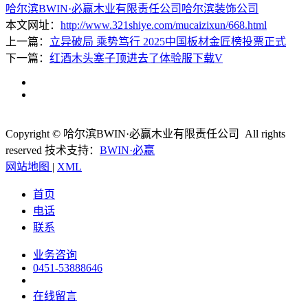
哈尔滨BWIN·必赢木业有限责任公司
哈尔滨装饰公司
本文网址：
http://www.321shiye.com/mucaizixun/668.html
上一篇：
立异破局 乘势笃行 2025中国板材金匠榜投票正式
下一篇：
红酒木头塞子顶进去了体验服下载V
Copyright © 哈尔滨BWIN·必赢木业有限责任公司 All rights
reserved
技术支持：
BWIN·必赢
网站地图
|
XML
首页
电话
联系
业务咨询
0451-53888646
在线留言