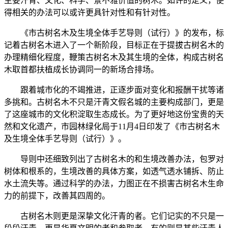
主要汗青、文化、科学、景不雅价值的树木。如许的定义，使
得相关的办法可以或许更具针对性和有针对性。
《市古树名木及生境全体手艺导则（试行）》的发布，标
记着古树名木进入了一个新阶段，目标正在于提拔古树名木的
办理精细化程度，鞭策古树名木及其生境的全体，构成古树名
木取首都扶植成长协调同一的新场合排场。
跟着城市化的不竭推进，正逐步面对变化和报酬干扰等诸
多挑和。古树名木不只是汗青文假名城的主要构成部门，更是
了这座城市的文化积淀取生态成长。为了更好地这份宝贵的天
然和文化遗产，市园林绿化局于11月4日印发了《市古树名木
及生境全体手艺导则（试行）》。
导则中还细致列出了古树名木的和生境改善办法，包罗对
树体和根系的，生境改善的具体方案，如透气透水铺拆、防止
水土流失等。通过科学的办法，力图正在不损害古树名木生命
力的前提下，改善其四周的。
古树名木则更是深挚文化汗青的者。它们记实的不只是一