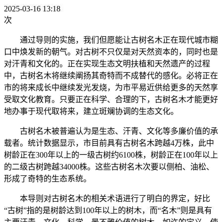
2025-03-16 13:18
次
通过导则的实施，我们但愿能让古树名木正在现代城市糊
口中焕发新的朝气。对古树不只仅是对天然资本的，同时也是
对汗青和文化的。正在实现生态文明扶植和天然遗产的过程
中，古树名木将继续阐扬其奇特而不成替代的感化。必将正在
市的将来成长中继续发光发烧，为市平易近供给更多的天然享
受取文化教育。只要正在科学、合理的下，古树名木才能更好
地办事于现代取将来，建立斑斓协调的生态文化。
古树名木被普遍认为是生态、汗青、文化等多廉价值的承
载者。统计数据显示，市目前具有古树名木跨越4万株，此中
树龄正在300年以上的一级古树约6100株，树龄正在100年以上
的二级古树跨越34000株。这些古树名木次要以侧柏、油松、
形成了奇特的生态系统。
本导则对古树名木的相关术语进行了明白的界定，好比
“古树”指的是树龄达到100年以上的树木，而“名木”则是具有