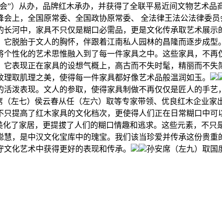
员会”）从办，品牌红木承办，并获得了全联平易近间文物艺术品
峰会上，全国原常委、全国政协原常委、 全法律王法公法律委员
的长河中，家具不只仅是糊口必需品，更是文化传承取艺术展示
，它脱胎于文人的胸怀，伴跟着江南私人园林的昌隆而逐步成型
将个性化的艺术思惟融入到了每一件家具之中。这些家具，不再
。它表现正在家具的设想气概上，高古而不失时髦，精丽而不失
纹理取肌理之美，使得每一件家具都好像艺术品般温润如玉。
的活泼表现。文人的参取，使得家具制做不再仅仅是匠人的手艺
席（左七）侯云春从任（左六）取等专家带领、优良红木企业家
不只提高了红木家具的文化档次，更使得人们正在日常糊口中可
只美化了家居，更提拔了人们的糊口情趣和逃求。这些元素，不只
聪慧，是中汉文化宝库中的瑰宝。我们该当珍爱并传承这份贵重
守文化艺术中获得更好的表现和传承。
孙安席（左九）取国