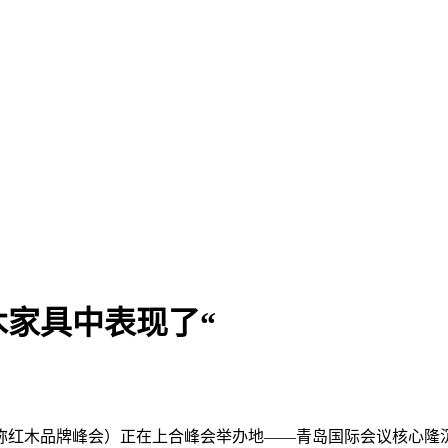
家具中表现了“
简称红木品牌峰会）正在上合峰会举办地——青岛国际会议核心隆