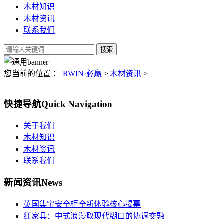
木材知识
木材资讯
联系我们
您当前的位置 ：
BWIN·必赢
>
木材资讯
>
快捷导航
Quick Navigation
关于我们
木材知识
木材资讯
联系我们
新闻资讯
News
英国集宝安全柜全新体验核心揭幕
红家具：中式浪漫取现代糊口的协调交融