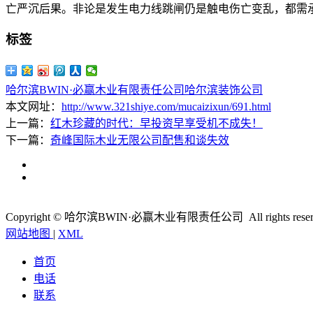
亡严沉后果。非论是发生电力线跳闸仍是触电伤亡变乱，都需
标签
哈尔滨BWIN·必赢木业有限责任公司
哈尔滨装饰公司
本文网址：
http://www.321shiye.com/mucaizixun/691.html
上一篇：
红木珍藏的时代：早投资早享受机不成失！
下一篇：
奇峰国际木业无限公司配售和谈失效
Copyright © 哈尔滨BWIN·必赢木业有限责任公司 All rights reser
网站地图
|
XML
首页
电话
联系