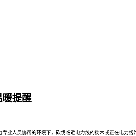
温暖提醒
专业人员协帮的环境下，砍伐临近电力线的树木或正在电力线附