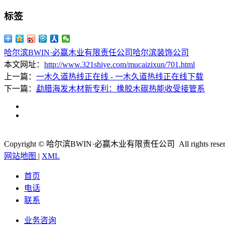
标签
哈尔滨BWIN·必赢木业有限责任公司
哈尔滨装饰公司
本文网址：
http://www.321shiye.com/mucaizixun/701.html
上一篇：
一木久道热线正在线 - 一木久道热线正在线下载
下一篇：
勐腊海发木材新专利：橡胶木碳热能收受接管系
Copyright © 哈尔滨BWIN·必赢木业有限责任公司 All rights reser
网站地图
|
XML
首页
电话
联系
业务咨询