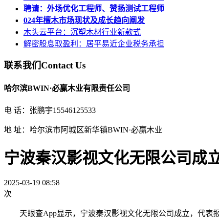
聘请：外场优化工程师、赞扬测试工程师
024年檀木市场现状及成长趋向阐发
木头云平台：沉塑木材行业新款式
解密股息取盈利：居平易近企业税务承担
联系我们
Contact Us
哈尔滨BWIN·必赢木业有限责任公司
电 话：张鹏宇15546125533
地 址：哈尔滨市阿城区新华镇BWIN·必赢木业
宁波秦汉影视文化无限公司成
2025-03-19 08:58
次
天眼查App显示，宁波秦汉影视文化无限公司成立，代表报酬