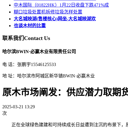
中木国际（01822HK）1月22日收盘下跌471%成
糊口垃圾处置机拆修垃圾怎样处置
大名城映湖(售楼核心)网坐-大名城映湖欢
也谈木材的比重
联系我们
Contact Us
哈尔滨BWIN·必赢木业有限责任公司
电 话：张鹏宇15546125533
地 址：哈尔滨市阿城区新华镇BWIN·必赢木业
原木市场阐发：供应潜力取期
2025-03-21 13:29
次
正在全球绿色建建和可持续成长日益遭到注沉的布景下，原木做