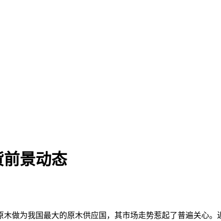
货前景动态
为我国最大的原木供应国，其市场走势惹起了普遍关心。近段时间