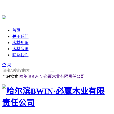
首页
关于我们
木材知识
木材资讯
联系我们
登 录
全站搜索
哈尔滨BWIN·必赢木业有限责任公司