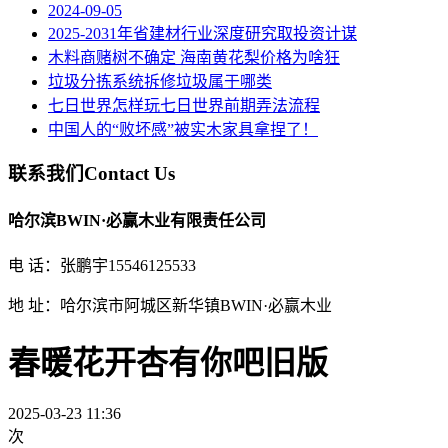
2024-09-05
2025-2031年省建材行业深度研究取投资计谋
木料商赌树不确定 海南黄花梨价格为啥狂
垃圾分拣系统拆修垃圾属于哪类
七日世界怎样玩七日世界前期弄法流程
中国人的“败坏感”被实木家具拿捏了！
联系我们
Contact Us
哈尔滨BWIN·必赢木业有限责任公司
电 话：张鹏宇15546125533
地 址：哈尔滨市阿城区新华镇BWIN·必赢木业
春暖花开杏有你吧旧版
2025-03-23 11:36
次