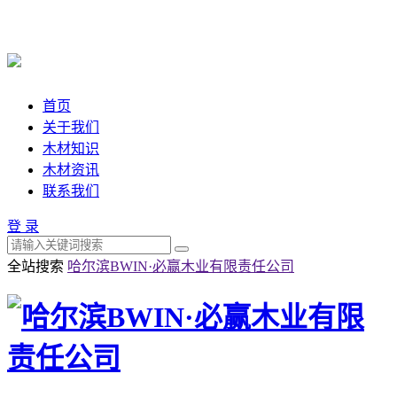
首页
关于我们
木材知识
木材资讯
联系我们
登 录
全站搜索
哈尔滨BWIN·必赢木业有限责任公司