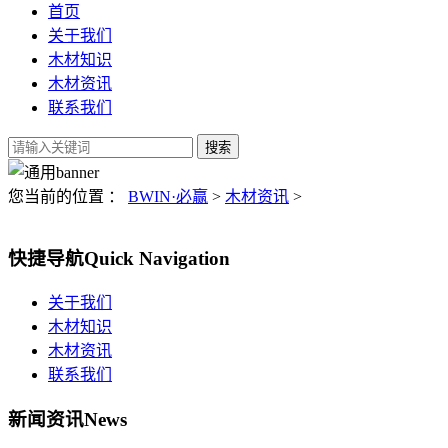
首页
关于我们
木材知识
木材资讯
联系我们
您当前的位置 ：
BWIN·必赢
>
木材资讯
>
快捷导航
Quick Navigation
关于我们
木材知识
木材资讯
联系我们
新闻资讯
News