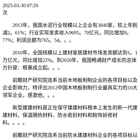
2025-03-30 07:26
次
2013年，我国水泥行业规模以上企业有3840家，较上年削
减2。61%；行业实现发卖收入9695。70亿元，同比增加9。
77%；利润总额为765。54。。。
2010年，全国规模以上建材家居建材市场发卖额达到1。1
万亿元，同比增加22%。到2020年，我国畅通财产成长的总体
方针是：根基成立起。。。
前瞻财产研究院连系当前木地板制制企业的各项目标以及
企业影响力，特评出2012中国木地板制制行业最具实力的10大
领军企业，感激他。。。
新型建建材料是正在保守建建材料根本上发生的新一代建
建材料，保温隔热材料、防水密封材料和粉饰拆修材
料。。。。
前瞻财产研究院连系当前防水建建材料企业的各项目标以