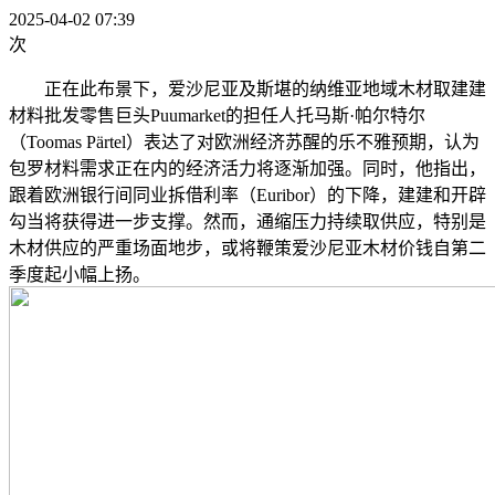
2025-04-02 07:39
次
正在此布景下，爱沙尼亚及斯堪的纳维亚地域木材取建建
材料批发零售巨头Puumarket的担任人托马斯·帕尔特尔
（Toomas Pärtel）表达了对欧洲经济苏醒的乐不雅预期，认为
包罗材料需求正在内的经济活力将逐渐加强。同时，他指出，
跟着欧洲银行间同业拆借利率（Euribor）的下降，建建和开辟
勾当将获得进一步支撑。然而，通缩压力持续取供应，特别是
木材供应的严重场面地步，或将鞭策爱沙尼亚木材价钱自第二
季度起小幅上扬。