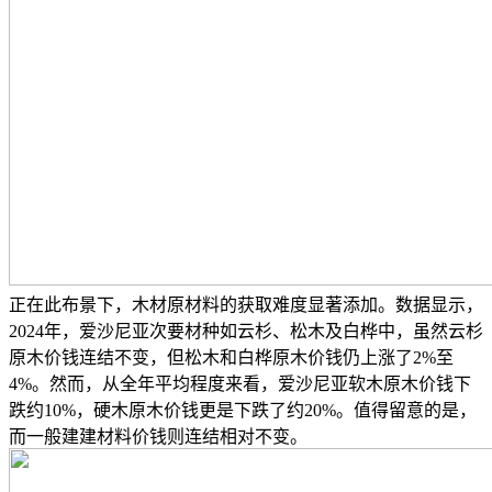
正在此布景下，木材原材料的获取难度显著添加。数据显示，
2024年，爱沙尼亚次要材种如云杉、松木及白桦中，虽然云杉
原木价钱连结不变，但松木和白桦原木价钱仍上涨了2%至
4%。然而，从全年平均程度来看，爱沙尼亚软木原木价钱下
跌约10%，硬木原木价钱更是下跌了约20%。值得留意的是，
而一般建建材料价钱则连结相对不变。