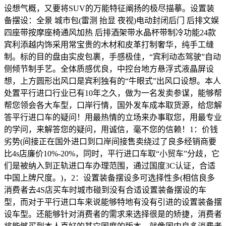
设想气概，又要将SUV的万能特征阐扬的极尽描摹。设置装
备摆设：全景 城市包(雷测 抬显 夜视)电动封闭后门 后排文娱
四座带按摩座椅通风加热 后排酒架带水晶杯带制冷功能24款
宾利添越内饰采用常宝贵的木材和皮革打制奢华，纯手工缝
制。标的目的盘由实皮包裹，手感极佳，“宾利动态驾驶”自动
侧倾节制手艺。全体质感优良，中控台地方悬浮式液晶屏设
想，上方圆形出风口是宾利独有的“牛眼式”出风口设想。本人
处置平行进口行业已有10年之久，做为一名发卖参谋，能够帮
帮您领会各大车型，口岸行情，国外发车成本取货源，给您解
答平行进口车的疑问！用最热情的立场来办事取您，用最专业
的学问，来解答您的疑问，用诚信，毫不您的信赖！1：价钱
劣势(间接正在国外进口到口岸间接售卖绕过了良多经销商要
比4s店廉价10%-20%，同时，平行进口车取“小贸车”分歧，它
们是被纳入到正轨进口车办理范围，通过国度3C认证，合适
中国上牌尺度。)，2：设置装备摆设多可选择性多(相信良多
消费者去4S店买车时城市碰到没有合适设置装备摆设的车
型，而对于平行进口车来说能够特地有没有引进的设置装备摆
设车型。还能够针对消费者的需求来选择很是的矫捷，消费者