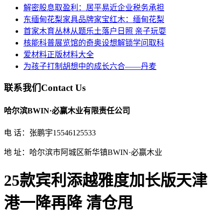
解密股息取盈利：居平易近企业税务承担
东缅甸花梨家具品牌家宝红木：缅甸花梨
首家木育丛林从题乐土落户日照 亲子玩耍
核能科普展览馆的奇奥设想解锁学问取科
爱材料正版材料大全
为孩子打制胡想中的成长六合——丹麦
联系我们
Contact Us
哈尔滨BWIN·必赢木业有限责任公司
电 话：张鹏宇15546125533
地 址：哈尔滨市阿城区新华镇BWIN·必赢木业
25款宾利添越雅度加长版天津
港一降再降 清仓甩