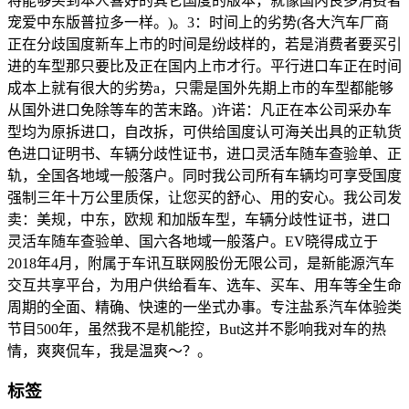
将能够买到本人喜好的其它国度的版本，就像国内良多消费者
宠爱中东版普拉多一样。)。3：时间上的劣势(各大汽车厂商
正在分歧国度新车上市的时间是纷歧样的，若是消费者要买引
进的车型那只要比及正在国内上市才行。平行进口车正在时间
成本上就有很大的劣势a，只需是国外先期上市的车型都能够
从国外进口免除等车的苦末路。)许诺：凡正在本公司采办车
型均为原拆进口，自改拆，可供给国度认可海关出具的正轨货
色进口证明书、车辆分歧性证书，进口灵活车随车查验单、正
轨，全国各地域一般落户。同时我公司所有车辆均可享受国度
强制三年十万公里质保，让您买的舒心、用的安心。我公司发
卖：美规，中东，欧规 和加版车型，车辆分歧性证书，进口
灵活车随车查验单、国六各地域一般落户。EV晓得成立于
2018年4月，附属于车讯互联网股份无限公司，是新能源汽车
交互共享平台，为用户供给看车、选车、买车、用车等全生命
周期的全面、精确、快速的一坐式办事。专注盐系汽车体验类
节目500年，虽然我不是机能控，But这并不影响我对车的热
情，爽爽侃车，我是温爽～？。
标签