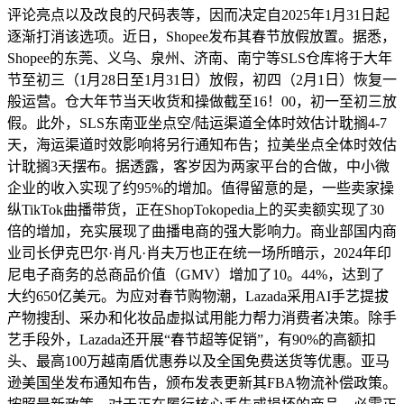
评论亮点以及改良的尺码表等，因而决定自2025年1月31日起
逐渐打消该选项。近日，Shopee发布其春节放假放置。据悉，
Shopee的东莞、义乌、泉州、济南、南宁等SLS仓库将于大年
节至初三（1月28日至1月31日）放假，初四（2月1日）恢复一
般运营。仓大年节当天收货和操做截至16！00，初一至初三放
假。此外，SLS东南亚坐点空/陆运渠道全体时效估计耽搁4-7
天，海运渠道时效影响将另行通知布告；拉美坐点全体时效估
计耽搁3天摆布。据透露，客岁因为两家平台的合做，中小微
企业的收入实现了约95%的增加。值得留意的是，一些卖家操
纵TikTok曲播带货，正在ShopTokopedia上的买卖额实现了30
倍的增加，充实展现了曲播电商的强大影响力。商业部国内商
业司长伊克巴尔·肖凡·肖夫万也正在统一场所暗示，2024年印
尼电子商务的总商品价值（GMV）增加了10。44%，达到了
大约650亿美元。为应对春节购物潮，Lazada采用AI手艺提拔
产物搜刮、采办和化妆品虚拟试用能力帮力消费者决策。除手
艺手段外，Lazada还开展“春节超等促销”，有90%的高额扣
头、最高100万越南盾优惠券以及全国免费送货等优惠。亚马
逊美国坐发布通知布告，颁布发表更新其FBA物流补偿政策。