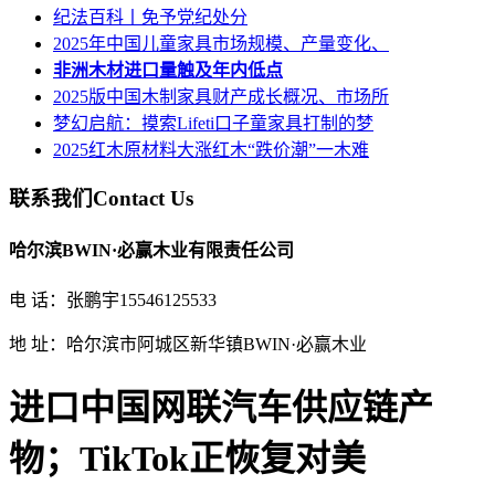
纪法百科丨免予党纪处分
2025年中国儿童家具市场规模、产量变化、
非洲木材进口量触及年内低点
2025版中国木制家具财产成长概况、市场所
梦幻启航：摸索Lifeti口子童家具打制的梦
2025红木原材料大涨红木“跌价潮”一木难
联系我们
Contact Us
哈尔滨BWIN·必赢木业有限责任公司
电 话：张鹏宇15546125533
地 址：哈尔滨市阿城区新华镇BWIN·必赢木业
进口中国网联汽车供应链产
物；TikTok正恢复对美