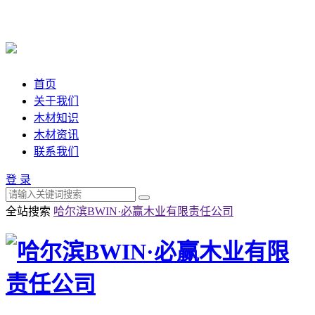
首页
关于我们
木材知识
木材资讯
联系我们
登 录
全站搜索
哈尔滨BWIN·必赢木业有限责任公司