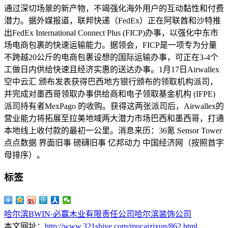
通过深切场景的新产物，不竭强化海外用户的互动黏性和付费
潜力。据外媒报道，联邦快递（FedEx）正在阿联酋和沙特推
出FedEx International Connect Plus (FICP)办事，以强化中东市
场电商包裹的快速运输能力。据领会，FICP是一项专为分量
不跨越20公斤的电商包裹设想的国际运输办事，可正在3-4个
工做日内供给快速且经济实惠的送达办事。1月17日Airwallex
空中云汇 颁布发表获得巴西地方银行颁布的领取机构派司，
并完成对墨西哥领取办事供给商和电子领取基金机构 (IFPE)
派司持有者MexPago 的收购。获得这两张派司后，Airwallex的
营业能力将拓展至拉美地域两大潜力市场巴西和墨西哥，打通
本地线上收付款的最初一公里。消息来历：36氪 Sensor Tower
点点数据 界面旧事 磅礴旧事 亿邦动力 中国经济网（按照首字
母排序）。
标签
哈尔滨BWIN·必赢木业有限责任公司
哈尔滨装饰公司
本文网址：
http://www.321shiye.com/mucaizixun/862.html