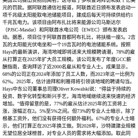
美国公司提出赞扬而闻名，这导致了多项查询拜访和数十亿美
元的罚款。据阿联酋通信社报道，阿联酋近日颁布发表启动一
项千兆级太阳能取电池储能项目，建成后每天可持续供给约1
千兆瓦电力。该项目由阿布扎比将来能源公司马斯达尔
（PJSC-Masdar）和阿联酋水电公司（EWEC）颁布发表启
动。据悉，项目位于阿联酋首都阿布扎比，将扶植一座5。2吉
瓦的太阳能光伏电坐和一个19吉瓦时的电池储能系统。按照
Hays的最新演讲，海湾地域即将送来大规模聘请潮，78%的雇
从打算正在2025年扩大员工规模。该公司发布了年度GCC薪
酬指南，查询拜访了近2000名雇从和专业人士。成果显示，
68%的公司正在2024年添加了员工人数，而2023年这一比例为
62%。2025年，估计迪拜和利雅得将引领该地域的聘请勾当。
Hays中东公司董事总司理Oliver Kowalski说：“得益于持续的
投资、数字化转型和新兴手艺，海湾地域继续送来快速的经济
增加。”值得留意的是，77%的雇从估计2025年的工资将上
涨，涨幅正在2。5%至5%之间。但73%的专业人士暗示，除了
根基工资外，他们没有获得任何额外福利。67%的专业人士暗
示，他们打算正在2025年换工做。到2028年，沙特建建业规模
无望位居全球榜首，对专业人员的需求将大幅添加。取此同