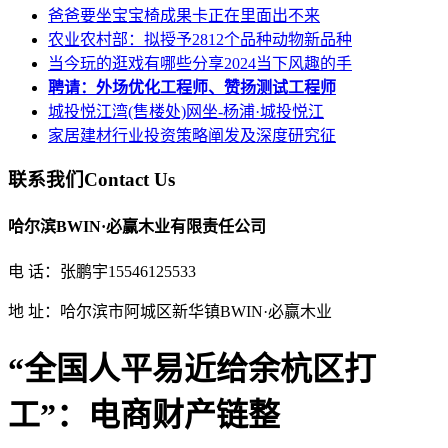
爸爸要坐宝宝椅成果卡正在里面出不来
农业农村部：拟授予2812个品种动物新品种
当今玩的逛戏有哪些分享2024当下风趣的手
聘请：外场优化工程师、赞扬测试工程师
城投悦江湾(售楼处)网坐-杨浦·城投悦江
家居建材行业投资策略阐发及深度研究征
联系我们
Contact Us
哈尔滨BWIN·必赢木业有限责任公司
电 话：张鹏宇15546125533
地 址：哈尔滨市阿城区新华镇BWIN·必赢木业
“全国人平易近给余杭区打
工”：电商财产链整