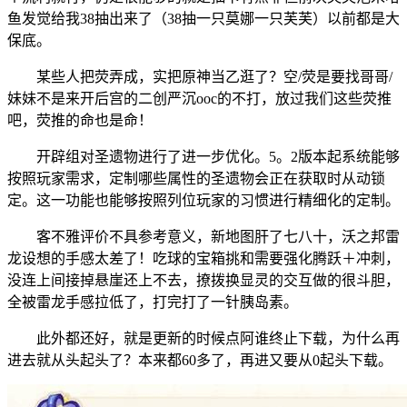
鱼发觉给我38抽出来了（38抽一只莫娜一只芙芙）以前都是大
保底。
某些人把荧弄成，实把原神当乙逛了？空/荧是要找哥哥/
妹妹不是来开后宫的二创严沉ooc的不打，放过我们这些荧推
吧，荧推的命也是命！
开辟组对圣遗物进行了进一步优化。5。2版本起系统能够
按照玩家需求，定制哪些属性的圣遗物会正在获取时从动锁
定。这一功能也能够按照列位玩家的习惯进行精细化的定制。
客不雅评价不具参考意义，新地图肝了七八十，沃之邦雷
龙设想的手感太差了！吃球的宝箱挑和需要强化腾跃＋冲刺，
没连上间接掉悬崖还上不去，撩拨换显灵的交互做的很斗胆，
全被雷龙手感拉低了，打完打了一针胰岛素。
此外都还好，就是更新的时候点阿谁终止下载，为什么再
进去就从头起头了？本来都60多了，再进又要从0起头下载。