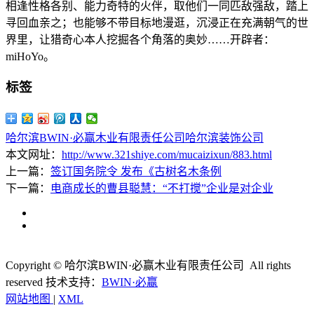
相逢性格各别、能力奇特的火伴，取他们一同匹敌强敌，踏上
寻回血亲之；也能够不带目标地漫逛，沉浸正在充满朝气的世
界里，让猎奇心本人挖掘各个角落的奥妙……开辟者：
miHoYo。
标签
哈尔滨BWIN·必赢木业有限责任公司
哈尔滨装饰公司
本文网址：
http://www.321shiye.com/mucaizixun/883.html
上一篇：
签订国务院令 发布《古树名木条例
下一篇：
电商成长的曹县聪慧：“不打搅”企业是对企业
Copyright © 哈尔滨BWIN·必赢木业有限责任公司 All rights
reserved
技术支持：
BWIN·必赢
网站地图
|
XML