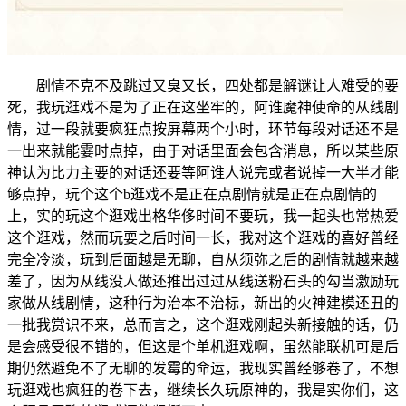
剧情不克不及跳过又臭又长，四处都是解谜让人难受的要
死，我玩逛戏不是为了正在这坐牢的，阿谁魔神使命的从线剧
情，过一段就要疯狂点按屏幕两个小时，环节每段对话还不是
一出来就能霎时点掉，由于对话里面会包含消息，所以某些原
神认为比力主要的对话还要等阿谁人说完或者说掉一大半才能
够点掉，玩个这个b逛戏不是正在点剧情就是正在点剧情的
上，实的玩这个逛戏出格华侈时间不要玩，我一起头也常热爱
这个逛戏，然而玩耍之后时间一长，我对这个逛戏的喜好曾经
完全冷淡，玩到后面越是无聊，自从须弥之后的剧情就越来越
差了，因为从线没人做还推出过过从线送粉石头的勾当激励玩
家做从线剧情，这种行为治本不治标，新出的火神建模还丑的
一批我赏识不来，总而言之，这个逛戏刚起头新接触的话，仍
是会感受很不错的，但这是个单机逛戏啊，虽然能联机可是后
期仍然避免不了无聊的发霉的命运，我现实曾经够卷了，不想
玩逛戏也疯狂的卷下去，继续长久玩原神的，我是实你们，这