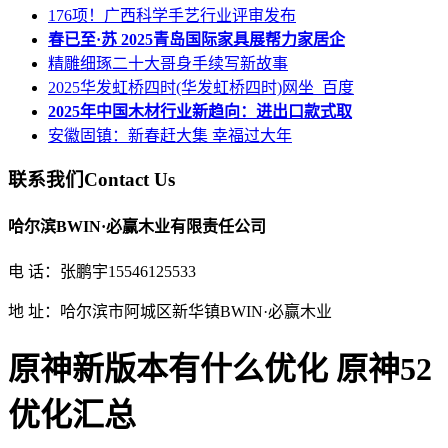
176项！广西科学手艺行业评审发布
春已至·苏 2025青岛国际家具展帮力家居企
精雕细琢二十大哥身手续写新故事
2025华发虹桥四时(华发虹桥四时)网坐_百度
2025年中国木材行业新趋向：进出口款式取
安徽固镇：新春赶大集 幸福过大年
联系我们
Contact Us
哈尔滨BWIN·必赢木业有限责任公司
电 话：张鹏宇15546125533
地 址：哈尔滨市阿城区新华镇BWIN·必赢木业
原神新版本有什么优化 原神52
优化汇总