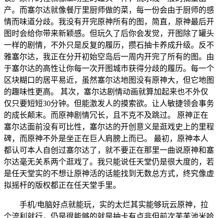
产。而塞尔达就像餐厅里厨师做的菜，每一份会由于厨师的感
情而味道分歧。我没有开完原神所有的图，简直，原神最后开
图时会给你带来新颖感。但玩久了后你会发觉，开图除了罐头
一样的剧情，不外只是反复的履历，攒石抽卡养成升级。反不
雅塞尔达，我正在分开初始空岛后一周内开完了所有的图。由
于塞尔达的高性让你每一次开图城市获得分歧的履历。每一个
区块糊口的居平易近，虽然塞尔达地图没有原神大，但它地图
的趣味性更高。 其次，塞尔达剧情动画就算加起来也不外仅
仅只要短短30分钟。但能激发人的摸索欲。让人敏捷领会事务
的成长颠末。而原神剧情冗长，且不克不及跳过。 原神正在
塞尔达面前没有可比性，塞尔达的开创意义是逛戏史上的里程
碑，而原神不外是坐正在巨人肩膀上而已。 最初，原神本人
都认可本人自创过塞尔达了，就不要正在那里一曲说原神和塞
尔达毫无关系两个逛戏了。我只能说任天堂仍是很大度的，若
是任天堂实的不想让原神活的话能找到无数总方式，终究像虚
拟摇杆的版权都正在任天堂手里。
手机/电脑好点就能玩，实的太烂其实能够玩云原神，拉
个流利就行，仍是很能够的就是抽卡有点非但前次芙芙池米哈