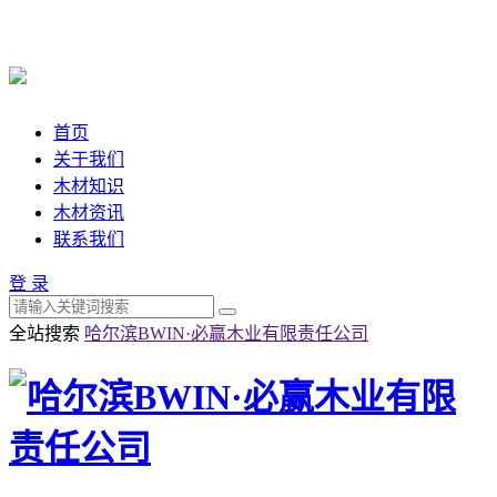
首页
关于我们
木材知识
木材资讯
联系我们
登 录
全站搜索
哈尔滨BWIN·必赢木业有限责任公司