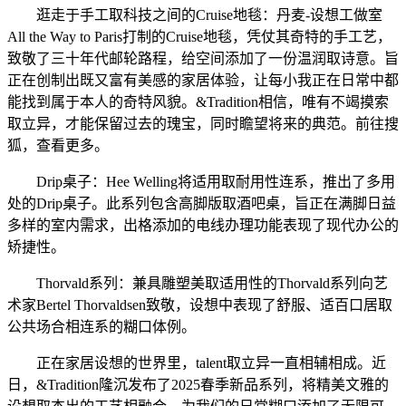
逛走于手工取科技之间的Cruise地毯：丹麦-设想工做室
All the Way to Paris打制的Cruise地毯，凭仗其奇特的手工艺，
致敬了三十年代邮轮路程，给空间添加了一份温润取诗意。旨
正在创制出既又富有美感的家居体验，让每小我正在日常中都
能找到属于本人的奇特风貌。&Tradition相信，唯有不竭摸索
取立异，才能保留过去的瑰宝，同时瞻望将来的典范。前往搜
狐，查看更多。
Drip桌子：Hee Welling将适用取耐用性连系，推出了多用
处的Drip桌子。此系列包含高脚版取酒吧桌，旨正在满脚日益
多样的室内需求，出格添加的电线办理功能表现了现代办公的
矫捷性。
Thorvald系列：兼具雕塑美取适用性的Thorvald系列向艺
术家Bertel Thorvaldsen致敬，设想中表现了舒服、适百口居取
公共场合相连系的糊口体例。
正在家居设想的世界里，talent取立异一直相辅相成。近
日，&Tradition隆沉发布了2025春季新品系列，将精美文雅的