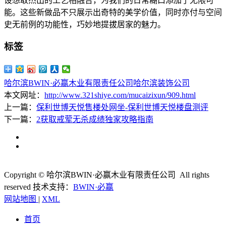
设想取杰出的工艺相融合，为我们的日常糊口添加了无限可
能。这些新做品不只展示出奇特的美学价值，同时亦付与空间
史无前例的功能性，巧妙地提拔居家的魅力。
标签
哈尔滨BWIN·必赢木业有限责任公司
哈尔滨装饰公司
本文网址：
http://www.321shiye.com/mucaizixun/909.html
上一篇：
保利世博天悦售楼处网坐-保利世博天悦楼盘测评
下一篇：
2获取戒荤无杀成绩独家攻略指南
Copyright © 哈尔滨BWIN·必赢木业有限责任公司 All rights
reserved
技术支持：
BWIN·必赢
网站地图
|
XML
首页