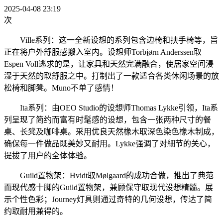
2025-04-08 23:19
次
Ville系列：这一全新设想的系列包含边椅和扶手椅等，旨
正在将户外舒服感搬入室内。设想师Torbjørn Anderssen取
Espen Voll逃求的是，让家具和天然完满融合，使居家空间浸
湿于天然的取舒服之中。打制出了一款适合各类休闲场景的放
松椅和脚凳。Muno不单了感情！
Ita系列：由OEO Studio的设想师Thomas Lykke引领，Ita系
列呈现了简约而富有时髦感的设想，包含一张两种尺寸的餐
桌、长凳及咖啡桌。采用优良天然橡木取深色染色橡木制成，
确保每一件做品既美妙又耐用。Lykke强调了对細节的关心，
提拔了用户的全体体验。
Guild置物架：Hvidt取Mølgaard的成功合做，推出了典范
而现代感十脚的Guild置物架，兼顾保守取现代设想精髓。展
示个性色彩；Journey灯具则通过奇特的几何设想，传达了简
约取耐用兼得的。