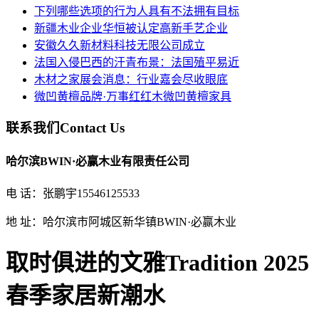
下列哪些选项的行为人具有不法拥有目标
新疆木业企业华恒被认定高新手艺企业
安徽久久新材料科技无限公司成立
法国入侵巴西的汗青布景：法国殖平易近
木材之家展会消息：行业嘉会尽收眼底
微凹黄檀品牌·万事红红木微凹黄檀家具
联系我们
Contact Us
哈尔滨BWIN·必赢木业有限责任公司
电 话：张鹏宇15546125533
地 址：哈尔滨市阿城区新华镇BWIN·必赢木业
取时俱进的文雅Tradition 2025
春季家居新潮水