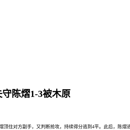
守陈熠1-3被木原
顶住对方副手，又判断抢攻，持续得分逃到4平。此后，陈熠逃到6