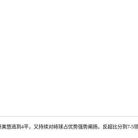
美悠逃到4平，又持续对峙球占优势强势阐扬，反超比分到7-5领