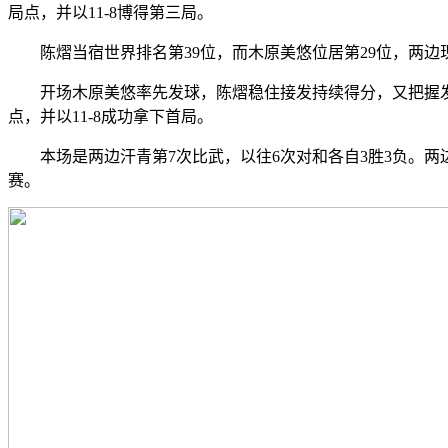
局点，并以11-8博得第三局。
陈熠当宿世界排名第39位，而木原美悠位居第29位，两边现
开场木原美悠率先发球，陈熠稳住接发持续得分，又把握发球机遇
点，并以11-8成功拿下首局。
本场是两边汗青第7次比武，以往6次对和各自3胜3负。两边比
赛。