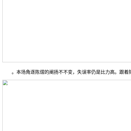
。本场角逐陈熠的阐扬不不变，失误率仍是比力高。跟着陈