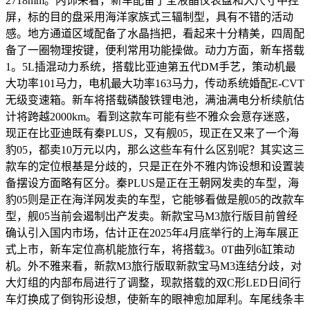
2718mm。内饰来看，新车配备了全液晶仪表盘和大尺寸中控
屏，标的目的盘采用海洋家族式三辐制型，具有不错的活动
感。地方通道区域配备了水晶挡把，看起来十分精美，四周配
备了一圈物理按键，便利常用功能操做。动力方面，新车搭载
1。5L插混动力系统，搭载比亚迪第五代DM手艺，策动机最
大功率101马力，电机最大功率163马力，传动系统婚配E-CVT
无级变速箱。新车将搭载磷酸铁锂电池，满油满电分析续航估
计将跨越2000km。看到这款车可能有些不雅众会意存迷惑，
现正在比亚迪既有秦PLUS，又有舰05，现正在又来了一个海
豹05，都卖10万元以内，那么这些车有什么区别呢？其实这三
款车的定位根基是分歧的，只是正在外不雅内饰设想和设置装
备摆设方面略有区分。秦PLUS是正在王朝网发卖的车型，海
豹05则是正在海洋网发卖的车型，它能够看做是舰05的改款车
型，舰05当前会遏制出产发卖。新款宝马M3旅行版目前曾经
确认引入国内市场，估计正在2025年4月底举行的上海车展正
式上市，新车定位高机能旅行车，将搭载3。0T曲列6缸策动
机。外不雅来看，新款M3旅行版取新款宝马M3连结分歧，对
大灯组的内部布局进行了调整，现款搭载的双C形LED日间行
车灯换成了倒钩形设想，使新车的眼神愈加犀利。车尾线条丰