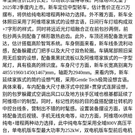
车型高性价比的长处，市场表示值得等候。阿维塔06无望于
2025年2季度内上市。新车定位中型轿车，估计售价正在25万
摆布，将供给纯电和增程两种动力选择。外不雅方面，新车全
体照旧采用了阿维塔家族式的设想言语，日间行车灯组构成双
+7字形的样式，同时将远近光灯组融合正在前包抄两侧，前
包抄两头则配备了梯形散热启齿。此外，车顶还将配备激光雷
达，估计搭载高阶智驾系统。车身侧面来看，新车线条流利动
感，配备躲藏式门把手以及大尺寸双色轮圈。车辆尾部照旧采
用无后窗的设想，配备熏黑扰流板以及阿维塔家族式的一字型
尾灯，具有极高的辨识度。车身尺寸方面，新车长宽高别离为
4855/1960/1450(1467)mm，轴距为2940mm。来看内饰，新车
延续家族式的简约设想气概，采用Gentle Tech极简设想言语。
具体来看，车内配备大尺寸悬浮式中控屏+贯穿式连屏设想，
别的包罗躲藏式空调出风口以及地方扶手区域也根基都延续了
阿维塔07的制型。同时，标记性的标的目的盘搭配健壮转机的
中控台线条，营制出不错的时髦感。设置装备摆设方面，该车
将配备流后视镜、手机无线充电等，动力方面，阿维塔06供给
纯电+增程两种动力选择，此中纯电车型采用全域800V高压平
台，单电机版车型最大功率为252kW，双电机版车型前后电机