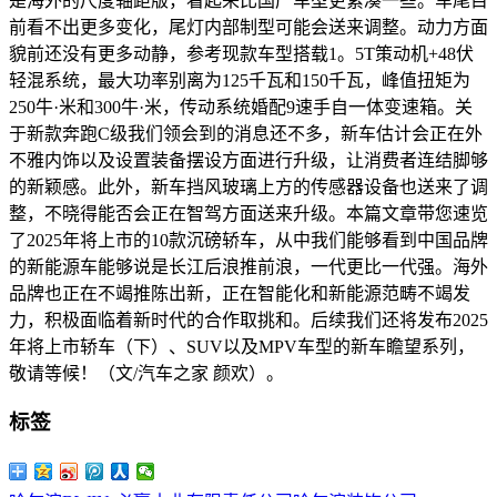
是海外的尺度轴距版，看起来比国产车型更紧凑一些。车尾目
前看不出更多变化，尾灯内部制型可能会送来调整。动力方面
貌前还没有更多动静，参考现款车型搭载1。5T策动机+48伏
轻混系统，最大功率别离为125千瓦和150千瓦，峰值扭矩为
250牛·米和300牛·米，传动系统婚配9速手自一体变速箱。关
于新款奔跑C级我们领会到的消息还不多，新车估计会正在外
不雅内饰以及设置装备摆设方面进行升级，让消费者连结脚够
的新颖感。此外，新车挡风玻璃上方的传感器设备也送来了调
整，不晓得能否会正在智驾方面送来升级。本篇文章带您速览
了2025年将上市的10款沉磅轿车，从中我们能够看到中国品牌
的新能源车能够说是长江后浪推前浪，一代更比一代强。海外
品牌也正在不竭推陈出新，正在智能化和新能源范畴不竭发
力，积极面临着新时代的合作取挑和。后续我们还将发布2025
年将上市轿车（下）、SUV以及MPV车型的新车瞻望系列，
敬请等候！（文/汽车之家 颜欢）。
标签