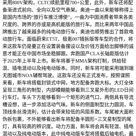
采用800V架构，CLTC续航里程700+公里，此外，新车还将配
备渐进式前向、全向以及空气悬架。奥迪一曲以来能够称得上
是国内市场的“旅行车推泛博使”，一曲为中国消费者带来各类
尺度的、跨界的亦或是高机能版的旅行车。而比来两年中国品
牌推出了越来越多的纯电动旅行车，奥迪也顺势推出了首款电
动旅行车。面临蔚来ET5T、极氪007猎拆版等车型的合作，将
来这款车仍是要正在设置装备摆设以及价钱方面给出脚够的诚
意才能正在中国市场坐稳脚跟。奔跑国产CLA长轴距版估计
于2025年上半年上市。新车将基于MMA架构打制，供给轻
混、插电混动以及纯电动版本。同时，新车将可能采用端到端
无图城市NOA辅帮驾驶。这款车还没有正式发布，按照谍照
来看，新车将搭载封锁式中网，地方配备奔跑大标。大灯全体
呈现三角形的制型，内部模糊能够看到三叉星外形的LED日间
行车灯。车头下方能够看到一个矩形的进气口，两侧具有导流
槽设想，进一步添加活动气味。新车的侧面制型比力圆润，车
顶线条丝滑流利，估计会带来较低的风阻系数。车尾被大面积
伪拆包裹，不外能够看出新车将配备半圆形+三叉星制型的尾
灯，具有较高的辨识度。动力方面，新车将会具有轻混、插电
混动以及纯电动版本，此中纯电动版车型将搭载后轴电机，最