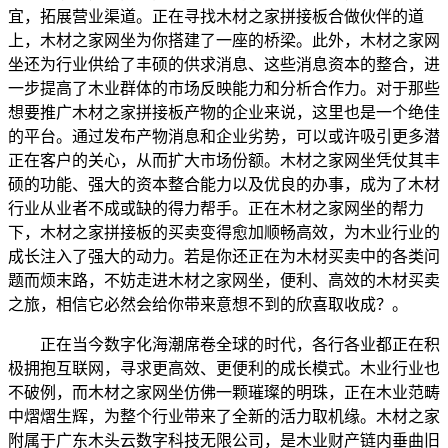
宜，拓展营业渠道。正在寻找木材之家拼接板合做伙伴的道
上，木材之家网坐为你搭建了一座的桥梁。此外，木材之家网
坐还为行业供给了丰硕的供求消息、这些消息资本的整合，进
一步提高了木业群体的市场反映能力和分析合作力。对于那些
想要推广木材之家拼接板产物的企业来说，这里也是一个绝佳
的平台。通过发布产物消息和企业劣势，可以或许吸引更多潜
正在客户的关心，从而扩大市场份额。木材之家网坐凭仗其丰
硕的功能、强大的资本整合能力以及优良的办事，成为了木材
行业从业者不成或缺的得力帮手。正在木材之家网坐的帮力
下，木材之家拼接板的买卖变得愈加顺畅高效，为木业行业的
成长注入了强大的动力。若是你还正在为木材买卖中的各类问
题而烦末路，不妨走进木材之家网坐，便利、高效的木材买卖
之旅，相信它必然会给你带来意想不到的欣喜取收成？。
正在当今数字化海潮席卷全球的时代，各行各业都正在积
极拥抱互联网，寻求更高效、更便利的成长模式。木业行业也
不破例，而木材之家网坐仿佛一颗璀璨的明珠，正在木业范畴
中熠熠生辉，为整个行业带来了全新的活力取机缘。木材之家
附属于广东木头云数字科技无限公司，是木业财产链内垂曲旧