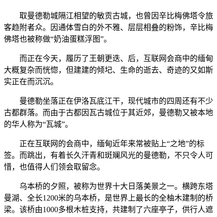
取曼德勒城隔江相望的敏贡古城，也曾因辛比梅佛塔令旅
客趋附者众。因通体雪白的外不雅、层层相叠的粉饰，辛比梅
佛塔也被称做“奶油蛋糕浮图”。
而正在今天，履历了王朝更迭、后，互联网会商中的缅甸
大概复杂而恍惚，但建建的倾圮、生命的逝去、奇迹的又如斯
实正在而沉沉。
曼德勒坐落正在伊洛瓦底江干，现代城市的四周还有不少
古都群落。而由于古都因瓦古城位于其近郊，曼德勒又被本地
的华人称为“瓦城”。
正在互联网的会商中，缅甸近年来常被贴上“之地”的标
签。而跳出，有着长久汗青和斑斓风光的曼德勒，不只令人可
惜，也值得人们领会取留念。
乌本桥的夕照，被称为世界十大日落美景之一。横跨东塔
曼湖、全长1200米的乌本桥，是世界上最长的全柚木建制的桥
梁。该桥由1000多根木桩支持，共建制了六座亭子，供行人遮