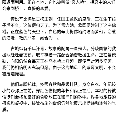
阳避雨利用。正在本地，它也被叫做“恋人桥”，相恋中的人们
会来到桥上，宣誓的恋爱。
传说辛比梅是贡榜王朝一任国王孟既的皇后，正在生下孩
子后不久，这位便归天了。为了留念她，孟既便建制了这座佛
塔。正在蓝色的天空下，白色的辛比梅佛塔纯洁而梦幻，恋爱
的浪漫，教的严肃，融合为一。
古城纵有千年汗青，故事的配角一直是人。分歧国籍的救
援队赶赴曼德勒，取幸存者一路配合勤奋救援生命。正在曼德
勒，向阳仍然会每天正在乌本桥上升起。即便面对诸多坚苦，
我们仍相信明天充满但愿。由于这片地盘上的璀璨文明，不会
被废墟掩埋。
他们赤脚托钵，按照春秋和品级排队，身穿白衣、年纪较
小的沙弥正在前，穿红色僧袍的年长和尚正在后。本地的释教
信徒们会将预备好的食物放正在和尚们的钵中。界各地旅客的
摄影和凝视中，接管布施的僧侣仍然能展示出恬静和淡然的气
质。