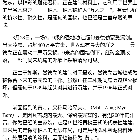
为从，以精彩的雕花著称。正在建制材料上，它利用了世界上
的出名木材之一——柚木。柚木被称为“万木之王”，有着很好
的抗水性、耐久性，是缅甸的国树，也已经是皇室卑贱的意
味。
3月28日，一场7。9级的强地动让缅甸曼德勒蒙受沉创。
当天凌晨，占地400万平方米，世界现存最大的群之一——曼
德勒正在震动中严沉受损。9米高的围墙倒下，红砖金顶散
落，一部门尚未坍塌的外墙上裂痕清晰可见。
正由于如斯，曼德勒的建制时间最晚，曼德勒古城也成为
被保留下来的最完整的国都。虽然正在二和期间履历过烽火损
坏，但缅甸于1989年起头对其进行沉建，并于1996年正式对
外。
前面提到的黄寺，又称马哈昂美寺（Maha Aung Mye
Bom），是因瓦古城内最大、保留最完整的，有逾200年的汗
青。做为已经的皇家院，它是19世纪贡榜王朝的代表性建建。
其采用的是保守柚木的七层布局，可是用砖头和灰泥材料建
制，外层是淡的涂料，因而也被称为“黄寺”。