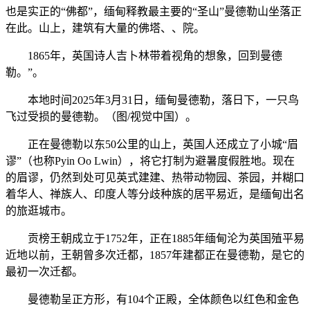
也是实正的“佛都”，缅甸释教最主要的“圣山”曼德勒山坐落正
在此。山上，建筑有大量的佛塔、、院。
1865年，英国诗人吉卜林带着视角的想象，回到曼德
勒。”。
本地时间2025年3月31日，缅甸曼德勒，落日下，一只鸟
飞过受损的曼德勒。（图/视觉中国）。
正在曼德勒以东50公里的山上，英国人还成立了小城“眉
谬”（也称Pyin Oo Lwin），将它打制为避暑度假胜地。现在
的眉谬，仍然到处可见英式建建、热带动物园、茶园，并糊口
着华人、禅族人、印度人等分歧种族的居平易近，是缅甸出名
的旅逛城市。
贡榜王朝成立于1752年，正在1885年缅甸沦为英国殖平易
近地以前，王朝曾多次迁都，1857年建都正在曼德勒，是它的
最初一次迁都。
曼德勒呈正方形，有104个正殿，全体颜色以红色和金色