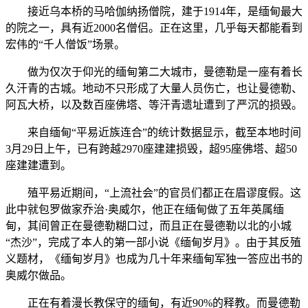
接近乌本桥的马哈伽纳扬僧院，建于1914年，是缅甸最大
的院之一，具有近2000名僧侣。正在这里，几乎每天都能看到
宏伟的“千人僧饭”场景。
做为仅次于仰光的缅甸第二大城市，曼德勒是一座有着长
久汗青的古城。地动不只形成了大量人员伤亡，也让曼德勒、
阿瓦大桥，以及数百座佛塔、等汗青遗址遭到了严沉的损毁。
来自缅甸“平易近族连合”的统计数据显示，截至本地时间
3月29日上午，已有跨越2970座建建损毁，超95座佛塔、超50
座建建遭到。
殖平易近期间，“上流社会”的官员们都正在眉谬度假。这
此中就包罗做家乔治·奥威尔，他正在缅甸做了五年英属缅
甸，其间曾正在曼德勒糊口过，而且正在曼德勒以北的小城
“杰沙”，完成了本人的第一部小说《缅甸岁月》。由于其反殖
义题材，《缅甸岁月》也成为几十年来缅甸军独一答应出书的
奥威尔做品。
正在有着漫长教保守的缅甸，有近90%的释教。而曼德勒